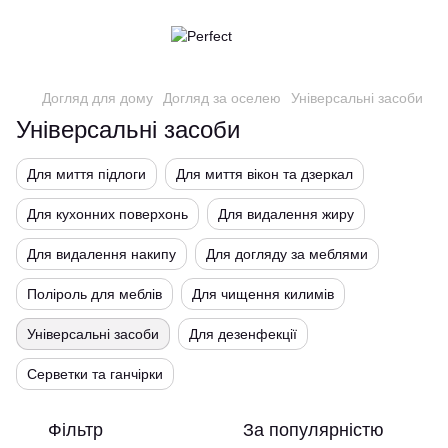
Догляд для дому
Догляд за оселею
Універсальні засоби
Універсальні засоби
Для миття підлоги
Для миття вікон та дзеркал
Для кухонних поверхонь
Для видалення жиру
Для видалення накипу
Для догляду за меблями
Поліроль для меблів
Для чищення килимів
Універсальні засоби
Для дезенфекції
Серветки та ганчірки
Фільтр
За популярністю