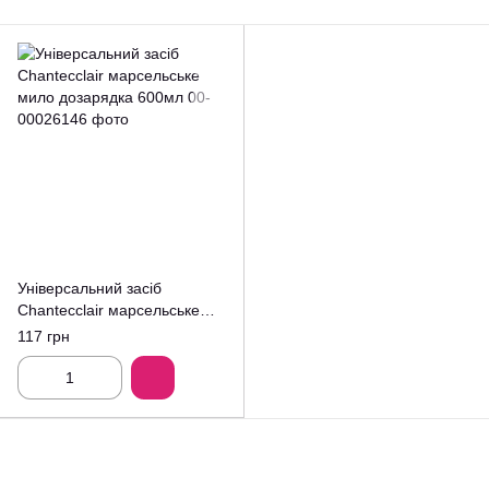
Універсальний засіб
Chantecclair марсельське
мило дозарядка 600мл
117 грн