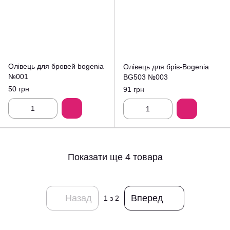
Олівець для бровей bogenia
Олівець для брів-Bogenia
№001
BG503 №003
50 грн
91 грн
Показати ще 4 товара
Назад
Вперед
1
з 2