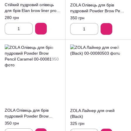
Стійкий пудровий олівець
ZOLA Олівець для брів
для брів Elan brow liner pro
пудровий Powder Brow Pencil
1.2g B01 MEDIUM BROWN
Dark Brown
280 грн
350 грн
ZOLA Олівець для брів
ZOLA Лайнер для очей
пудровий Powder Brow
(Black)
Pencil Caramel
350 грн
325 грн