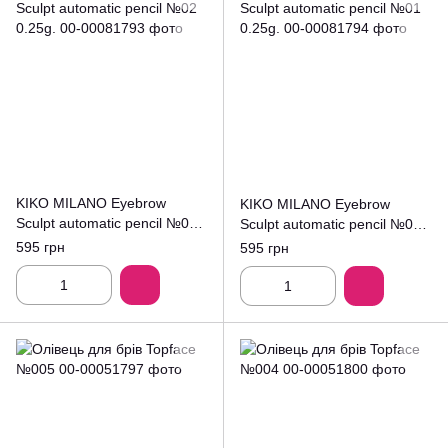
KIKO MILANO Eyebrow
KIKO MILANO Eyebrow
Sculpt automatic pencil №02
Sculpt automatic pencil №01
0.25g.
0.25g.
595 грн
595 грн