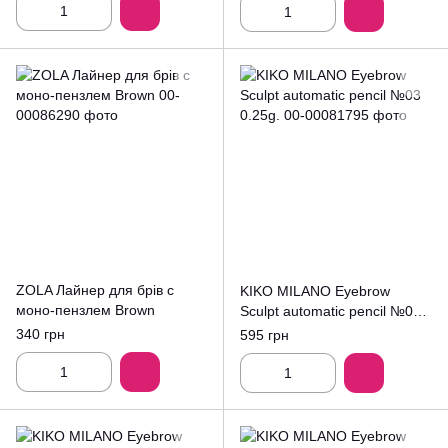
ZOLA Лайнер для брів c
KIKO MILANO Eyebrow
моно-пензлем Brown
Sculpt automatic pencil №03
0.25g.
340 грн
595 грн