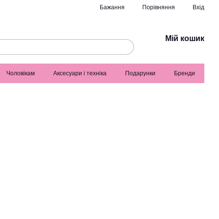
Порівняння
Бажання
Вхід
Мій кошик
Чоловікам
Аксесуари і техніка
Подарунки
Бренди