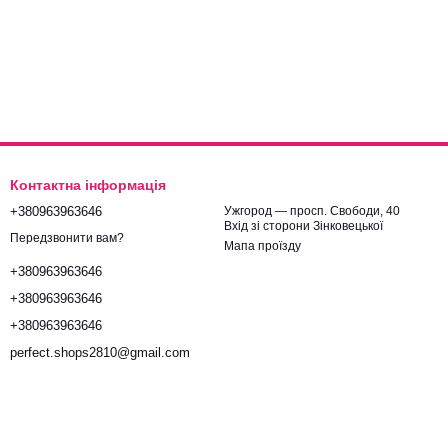
Контактна інформація
+380963963646
Ужгород — просп. Свободи, 40
Вхід зі сторони Зінковецької
Передзвонити вам?
Мапа проїзду
+380963963646
+380963963646
+380963963646
perfect.shops2810@gmail.com