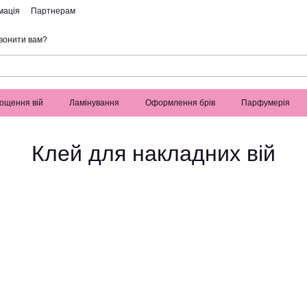
мація
Партнерам
вонити вам?
ощення вій
Ламінування
Оформлення брів
Парфумерія
Клей для накладних вій