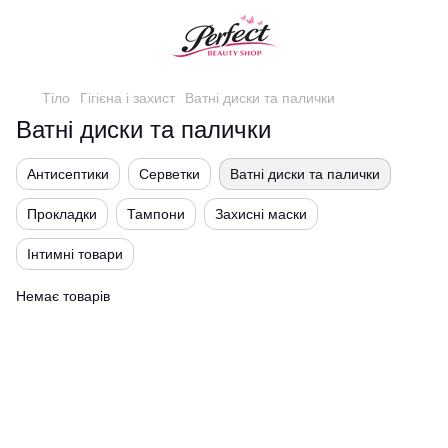
Тіло
Гігієна і захист
Ватні диски та палички
Ватні диски та палички
Антисептики
Серветки
Ватні диски та палички
Прокладки
Тампони
Захисні маски
Інтимні товари
Немає товарів