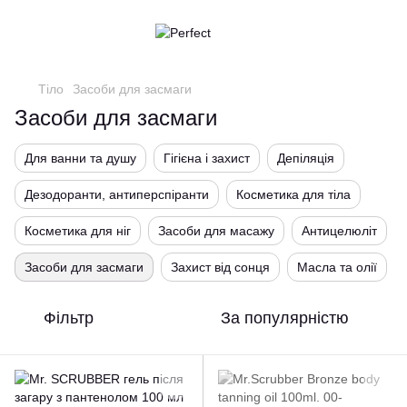
Тіло
Засоби для засмаги
Засоби для засмаги
Для ванни та душу
Гігієна і захист
Депіляція
Дезодоранти, антиперспіранти
Косметика для тіла
Косметика для ніг
Засоби для масажу
Антицелюліт
Засоби для засмаги
Захист від сонця
Масла та олії
Фільтр
За популярністю