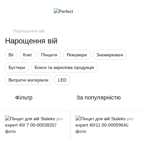
Нарощення вій
Нарощення вій
Вії
Клеї
Пінцети
Ремувери
Знежирювачі
Бустери
Бокси та акрилова продукція
Витратні матеріали
LED
Фільтр
За популярністю