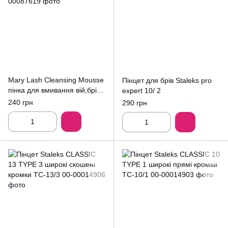
Mary Lash Cleansing Mousse
Пінцет для брів Staleks pro
пінка для вмивання вій,брів
expert 10/ 2
та обличчя 55мл.
240 грн
290 грн