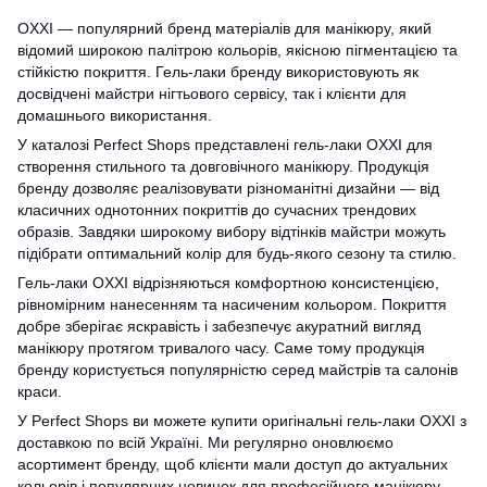
OXXI — популярний бренд матеріалів для манікюру, який
відомий широкою палітрою кольорів, якісною пігментацією та
стійкістю покриття. Гель-лаки бренду використовують як
досвідчені майстри нігтьового сервісу, так і клієнти для
домашнього використання.
У каталозі Perfect Shops представлені гель-лаки OXXI для
створення стильного та довговічного манікюру. Продукція
бренду дозволяє реалізовувати різноманітні дизайни — від
класичних однотонних покриттів до сучасних трендових
образів. Завдяки широкому вибору відтінків майстри можуть
підібрати оптимальний колір для будь-якого сезону та стилю.
Гель-лаки OXXI відрізняються комфортною консистенцією,
рівномірним нанесенням та насиченим кольором. Покриття
добре зберігає яскравість і забезпечує акуратний вигляд
манікюру протягом тривалого часу. Саме тому продукція
бренду користується популярністю серед майстрів та салонів
краси.
У Perfect Shops ви можете купити оригінальні гель-лаки OXXI з
доставкою по всій Україні. Ми регулярно оновлюємо
асортимент бренду, щоб клієнти мали доступ до актуальних
кольорів і популярних новинок для професійного манікюру.