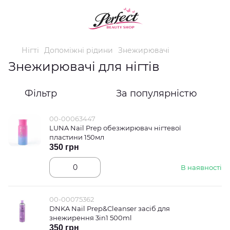
Нігті
Допоміжні рідини
Знежирювачі
Знежирювачі для нігтів
Фільтр
За популярністю
00-00063447
LUNA Nail Prep обезжирювач нігтевої
пластини 150мл
350 грн
В наявності
00-00075362
DNKA Nail Prep&Cleanser засіб для
знежирення 3in1 500ml
350 грн