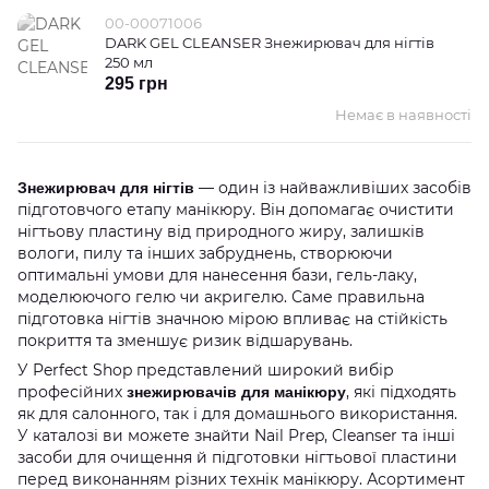
00-00071006
DARK GEL CLEANSER Знежирювач для нігтів
250 мл
295 грн
Немає в наявності
— один із найважливіших засобів
Знежирювач для нігтів
підготовчого етапу манікюру. Він допомагає очистити
нігтьову пластину від природного жиру, залишків
вологи, пилу та інших забруднень, створюючи
оптимальні умови для нанесення бази, гель-лаку,
моделюючого гелю чи акригелю. Саме правильна
підготовка нігтів значною мірою впливає на стійкість
покриття та зменшує ризик відшарувань.
У Perfect Shop представлений широкий вибір
професійних
, які підходять
знежирювачів для манікюру
як для салонного, так і для домашнього використання.
У каталозі ви можете знайти Nail Prep, Cleanser та інші
засоби для очищення й підготовки нігтьової пластини
перед виконанням різних технік манікюру. Асортимент