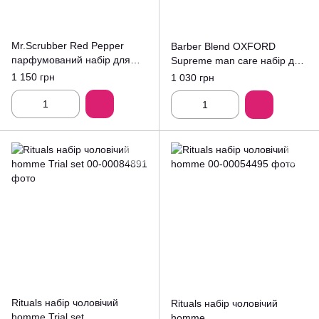
Mr.Scrubber Red Pepper
Barber Blend OXFORD
парфумований набір для
Supreme man care набір для
чоловіків 5поз.
чоловіків з 3х продуктів.
1 150 грн
1 030 грн
Rituals набір чоловічий
Rituals набір чоловічий
homme Trial set
homme