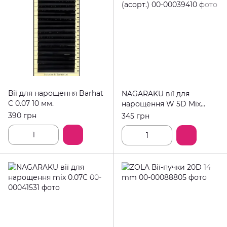
Вії для нарощення Barhat
NAGARAKU вії для
C 0.07 10 мм.
нарощення W 5D Mix
(асорт.)
390 грн
345 грн