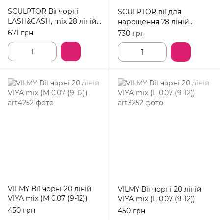
SCULPTOR Вії чорні
SCULPTOR вії для
LASH&CASH, mix 28 ліній,
нарощення 28 ліній
C/0,07/7-13
розмір М
671 грн
730 грн
VILMY Вії чорні 20 ліній
VILMY Вії чорні 20 ліній
VIYA mix (M 0.07 (9-12))
VIYA mix (L 0.07 (9-12))
450 грн
450 грн