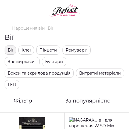
Нарощення вій
Вії
Вії
Вії
Клеї
Пінцети
Ремувери
Знежирювачі
Бустери
Бокси та акрилова продукція
Витратні матеріали
LED
Фільтр
За популярністю