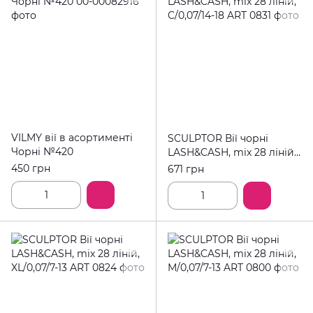
VILMY вії в асортименті
SCULPTOR Вії чорні
Чорні №420
LASH&CASH, mix 28 ліній,
C/0,07/14-18
450 грн
671 грн