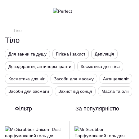
Тіло
Тіло
Для ванни та душу
Гігієна і захист
Депіляція
Дезодоранти, антиперспіранти
Косметика для тіла
Косметика для ніг
Засоби для масажу
Антицелюліт
Засоби для засмаги
Захист від сонця
Масла та олії
Фільтр
За популярністю