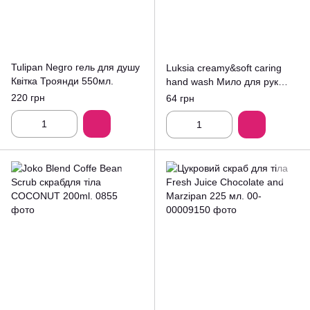
Tulipan Negro гель для душу
Luksia creamy&soft caring
Квітка Троянди 550мл.
hand wash Мило для рук
400мл.
220 грн
64 грн