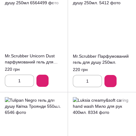
Mr.Scrubber Unicorn Dust
Mr.Scrubber Парфумований
парфумований гель для
гель для душу 250мл.
душу 250мл
220 грн
220 грн