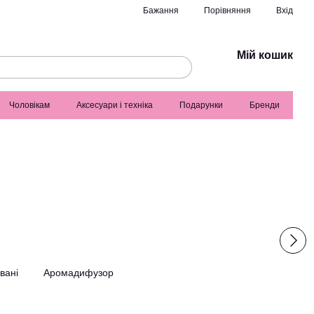
Порівняння
Бажання
Вхід
Мій кошик
Чоловікам
Аксесуари і техніка
Подарунки
Бренди
вані
Аромадифузор