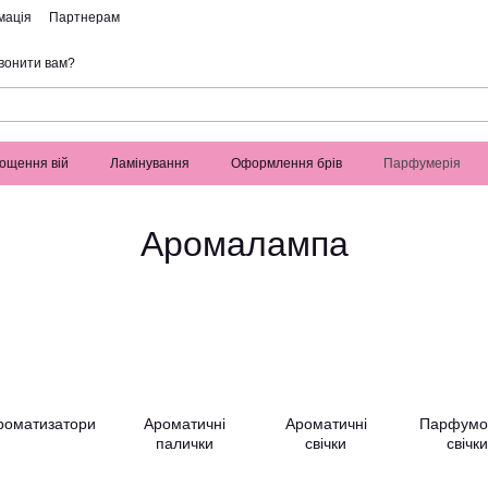
мація
Партнерам
вонити вам?
ощення вій
Ламінування
Оформлення брів
Парфумерія
Аромалампа
роматизатори
Ароматичні
Ароматичні
Парфумо
палички
свічки
свічки