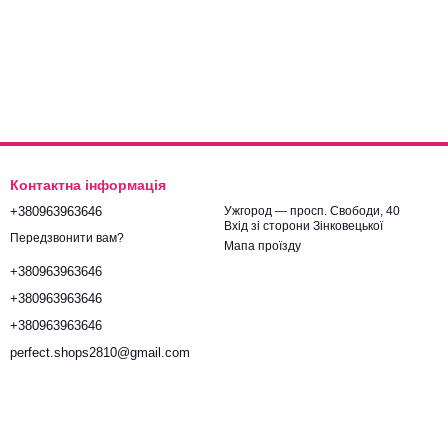
Контактна інформація
+380963963646
Ужгород — просп. Свободи, 40
Вхід зі сторони Зінковецької
Передзвонити вам?
Мапа проїзду
+380963963646
+380963963646
+380963963646
perfect.shops2810@gmail.com