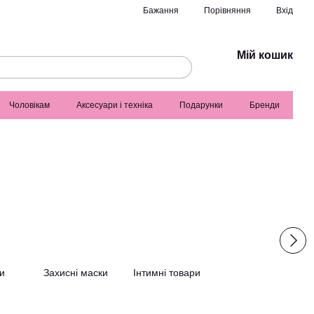
Порівняння
Бажання
Вхід
Мій кошик
Чоловікам
Аксесуари і техніка
Подарунки
Бренди
и
Захисні маски
Інтимні товари