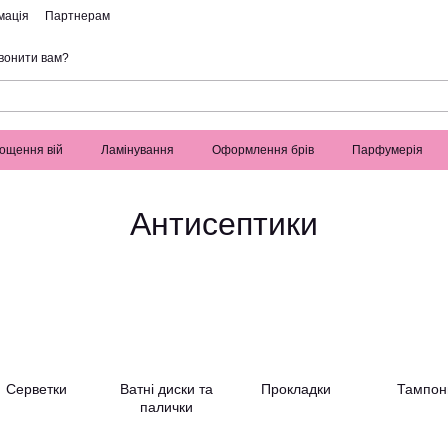
мація
Партнерам
вонити вам?
ощення вій
Ламінування
Оформлення брів
Парфумерія
Антисептики
Серветки
Ватні диски та
Прокладки
Тампон
палички