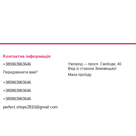
Контактна інформація
+380963963646
Ужгород — просп. Свободи, 40
Вхід зі сторони Зінковецької
Передзвонити вам?
Мапа проїзду
+380963963646
+380963963646
+380963963646
perfect.shops2810@gmail.com