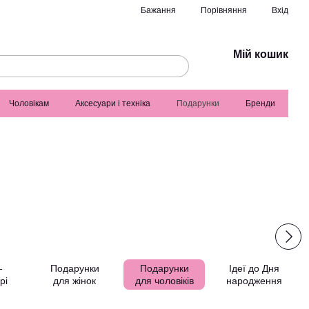
Порівняння
Бажання
Вхід
Мій кошик
Чоловікам
Аксесуари і техніка
Подарунки
Бренди
-
Подарунки
Подарунки
Ідеї до Дня
рі
для жінок
для чоловіків
народження