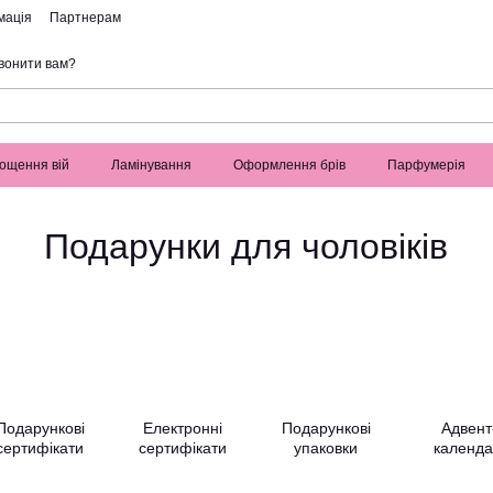
мація
Партнерам
вонити вам?
ощення вій
Ламінування
Оформлення брів
Парфумерія
Подарунки для чоловіків
Подарункові
Електронні
Подарункові
Адвент
сертифікати
сертифікати
упаковки
календа