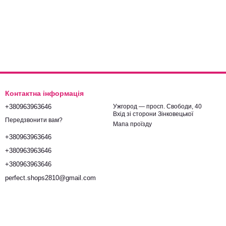
Контактна інформація
+380963963646
Ужгород — просп. Свободи, 40
Вхід зі сторони Зінковецької
Передзвонити вам?
Мапа проїзду
+380963963646
+380963963646
+380963963646
perfect.shops2810@gmail.com