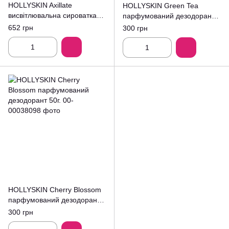
HOLLYSKIN Axillate
HOLLYSKIN Green Tea
висвітлювальна сироватка
парфумований дезодорант
для пахв 50мл.
50г.
652 грн
300 грн
HOLLYSKIN Cherry Blossom
парфумований дезодорант
50г.
300 грн