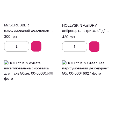
Mr.SCRUBBER
HOLLYSKIN AxillDRY
парфумований дезодорант
antiperspirant тривалої дії
чол.50г.
50мл.
300 грн
420 грн