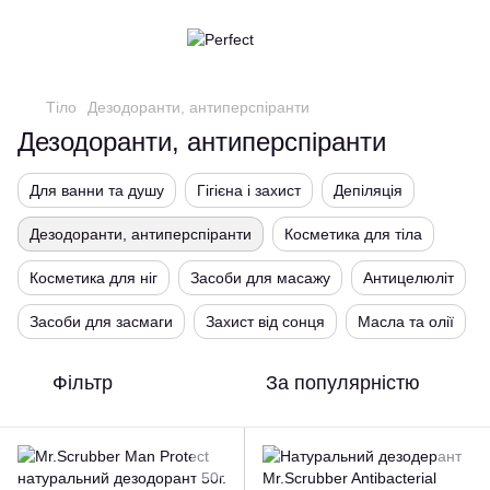
Тіло
Дезодоранти, антиперспіранти
Дезодоранти, антиперспіранти
Для ванни та душу
Гігієна і захист
Депіляція
Дезодоранти, антиперспіранти
Косметика для тіла
Косметика для ніг
Засоби для масажу
Антицелюліт
Засоби для засмаги
Захист від сонця
Масла та олії
Фільтр
За популярністю