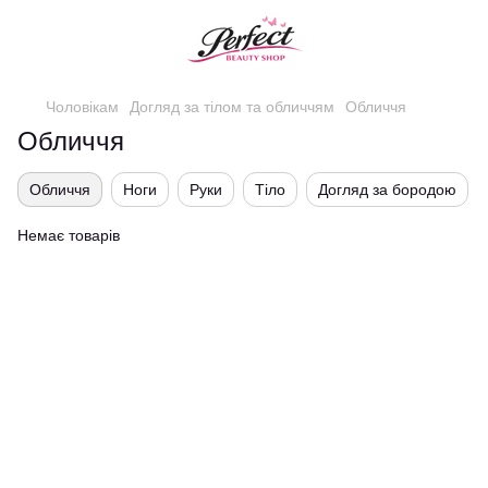
Чоловікам
Догляд за тілом та обличчям
Обличчя
Обличчя
Обличчя
Ноги
Руки
Тіло
Догляд за бородою
Немає товарів