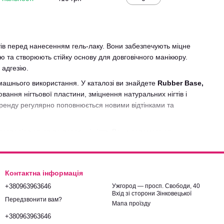
гтів перед нанесенням гель-лаку. Вони забезпечують міцне
 та створюють стійку основу для довговічного манікюру.
 адгезію.
ашнього використання. У каталозі ви знайдете
Rubber Base,
ювання нігтьової пластини, зміцнення натуральних нігтів і
ренду регулярно поповнюється новими відтінками та
розподіляються по поверхні нігтя. Вони допомагають
увань і сколів під час носіння. Завдяки різноманітності
о легкого вирівнювання натуральної нігтьової пластини.
цію бренду, популярні Rubber Base, камуфлюючі та кольорові
Контактна інформація
атеріали для nail-майстрів і забезпечуємо швидку доставку по
+380963963646
Ужгород — просп. Свободи, 40
Вхід зі сторони Зінковецької
Передзвонити вам?
Мапа проїзду
+380963963646