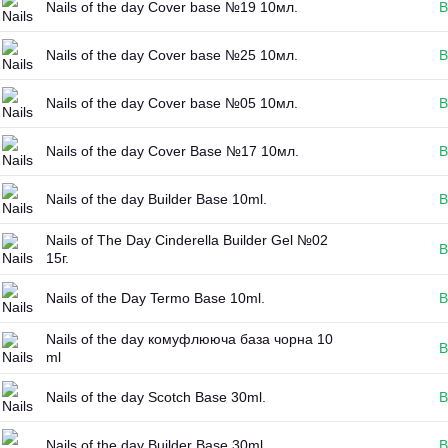
Nails of the day Cover base №19 10мл.
В
Nails of the day Cover base №25 10мл.
В
Nails of the day Cover base №05 10мл.
В
Nails of the day Cover Base №17 10мл.
В
Nails of the day Builder Base 10ml.
В
Nails of The Day Cinderella Builder Gel №02
В
15г.
Nails of the Day Termo Base 10ml.
В
Nails of the day комуфлююча база чорна 10
В
ml
Nails of the day Scotch Base 30ml.
В
Nails of the day Builder Base 30ml.
В