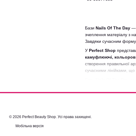
Бази
Nails Of The Day
— 
зчеплення матеріалу з на
Завдяки сучасним формул
У
Perfect Shop
представ
камуфлюючі, кольорові,
створення правильної ар
сучасними лінійками, що 
Бази Nails Of The Day м
приховати незначні нерів
формул майстер може обра
Якщо ви хочете
купити б
бази, а також актуальні 
всій Україні.
© 2026 Perfect Beauty Shop. Усі права захищені.
Мобільна версія