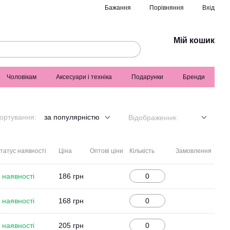
Порівняння
Бажання
Вхід
Мій кошик
Чоловікам
Аксесуари і техніка
Подарунки
Бренди
ортування:
за популярністю
Відображення:
татус наявності
Ціна
Оптові ціни
Кількість
Замовлення
 наявності
186 грн
 наявності
168 грн
 наявності
205 грн