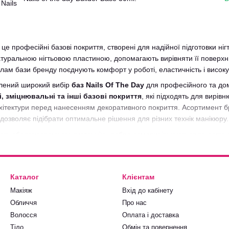
це професійні базові покриття, створені для надійної підготовки ні
туральною нігтьовою пластиною, допомагають вирівняти її поверхню
ам бази бренду поєднують комфорт у роботі, еластичність і високу
лений широкий вибір
баз Nails Of The Day
для професійного та дом
 зміцнювальні та інші базові покриття
, які підходять для вирівн
хітектури перед нанесенням декоративного покриття. Асортимент б
дозволяє підібрати оптимальне рішення для різних технік манікюру.
ають збалансовану консистенцію, добре самовирівнюються та легко 
ності, забезпечують еластичність покриття та зменшують ризик відшар
ти базу як для тонкого підкладкового шару, так і для зміцнення аб
азу Nails Of The Day
, у Perfect Shop знайдете оригінальну продук
Каталог
Клієнтам
новинки. Ми регулярно оновлюємо каталог, пропонуємо професійні м
Макіяж
Вхід до кабінету
Обличчя
Про нас
Волосся
Оплата і доставка
Тіло
Обмін та повернення