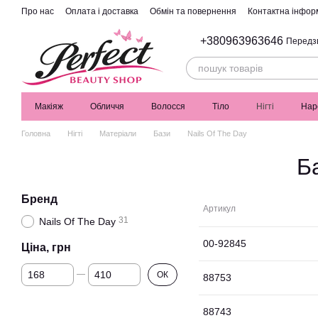
Перейти до основного контенту
Про нас
Оплата і доставка
Обмін та повернення
Контактна інфор
+380963963646
Передз
Макіяж
Обличчя
Волосся
Тіло
Нігті
Нар
Головна
Нігті
Матеріали
Бази
Nails Of The Day
Б
Бренд
Артикул
31
Nails Of The Day
00-92845
Ціна, грн
Від Ціна, грн
До Ціна, грн
ОК
88753
88743