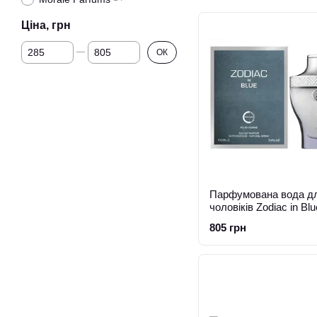
Ціна, грн
Від Ціна, грн
До Ціна, грн
ОК
Парфумована вода д
чоловіків Zodiac in Bl
805 грн