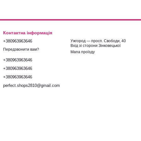
Контактна інформація
+380963963646
Ужгород — просп. Свободи, 40
Вхід зі сторони Зінковецької
Передзвонити вам?
Мапа проїзду
+380963963646
+380963963646
+380963963646
perfect.shops2810@gmail.com