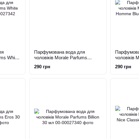
ля
Парфумована вода для
Парфумова
ums White
чоловіків Morale Parfums
чоловіків 
Stronger with you 30 мл
Homme Blu
290 грн
290 грн