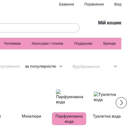
Порівняння
Бажання
Вхід
Мій кошик
Чоловікам
Аксесуари і техніка
Подарунки
Бренди
ортування:
за популярністю
Відображення:
и
Мініатюри
Парфумована
Туалетна вода
вода