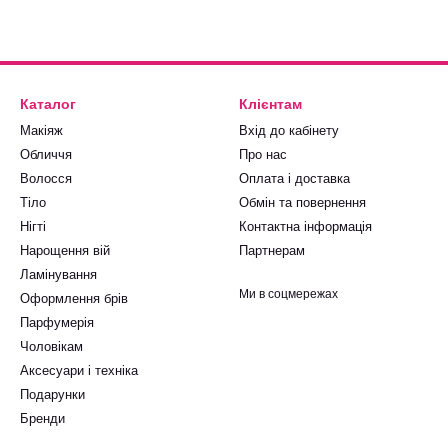
Каталог
Клієнтам
Макіяж
Вхід до кабінету
Обличчя
Про нас
Волосся
Оплата і доставка
Тіло
Обмін та повернення
Нігті
Контактна інформація
Нарощення вій
Партнерам
Ламінування
Ми в соцмережах
Оформлення брів
Парфумерія
Чоловікам
Аксесуари і техніка
Подарунки
Бренди