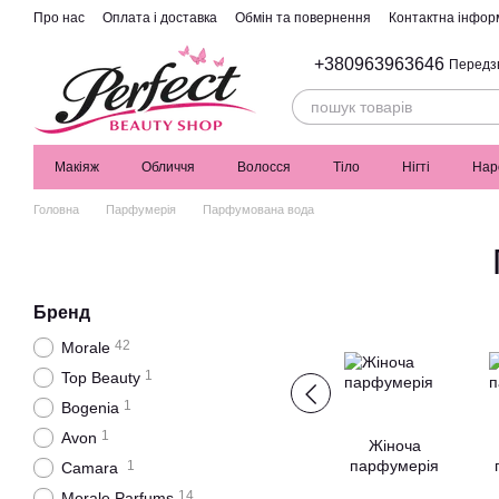
Перейти до основного контенту
Про нас
Оплата і доставка
Обмін та повернення
Контактна інфор
+380963963646
Передз
Макіяж
Обличчя
Волосся
Тіло
Нігті
Нар
Головна
Парфумерія
Парфумована вода
Бренд
42
Morale
1
Top Beauty
1
Bogenia
1
Avon
Жіноча
парфумерія
1
Camara
14
Morale Parfums