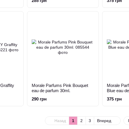
285 грн
375 грн
raffity
Morale Parfums Pink Bouquet
Morale Pa
eau de parfum 30ml.
Blue eau de
290 грн
375 грн
Назад
1
2
3
Вперед