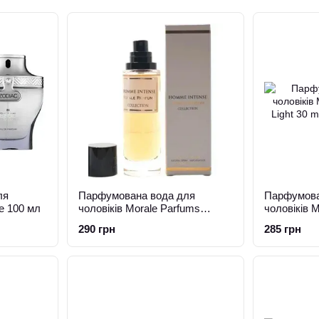
ля
Парфумована вода для
Парфумова
ue 100 мл
чоловіків Morale Parfums
чоловіків 
Homme Intense 30 мл
Light 30 ml
290 грн
285 грн