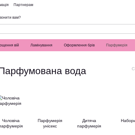
мація
Партнерам
вонити вам?
ощення вій
Ламінування
Оформлення брів
Парфумерія
Парфумована вода
С
Чоловіча
Парфумерія
Дитяча
Набор
парфумерія
унісекс
парфумерія