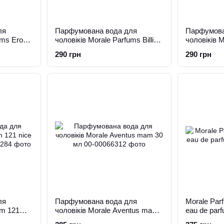
ля
Парфумована вода для
Парфумова
ums Eros
чоловіків Morale Parfums Billion
чоловіків 
30 мл
Nice Classi
290 грн
290 грн
ля
Парфумована вода для
Morale Par
um 121
чоловіків Morale Aventus mam
eau de par
30 мл