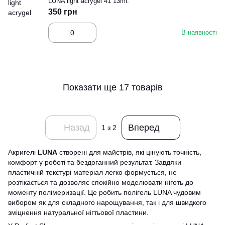
LUNA light acrygel 41 13ml.
350 грн
В наявності
Показати ще 17 товарів
Назад
Вперед
1
з 2
Акригелі
LUNA
створені для майстрів, які цінують точність,
комфорт у роботі та бездоганний результат. Завдяки
пластичній текстурі матеріал легко формується, не
розтікається та дозволяє спокійно моделювати ніготь до
моменту полімеризації. Це робить полігель LUNA чудовим
вибором як для складного нарощування, так і для швидкого
зміцнення натуральної нігтьової пластини.