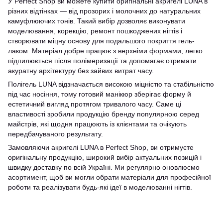
У Perfect Shop ви можете купити оригінальні акригелі LUNA в
різних відтінках — від прозорих і молочних до натуральних
камуфлюючих тонів. Такий вибір дозволяє виконувати
моделювання, корекцію, ремонт пошкоджених нігтів і
створювати міцну основу для подальшого покриття гель-
лаком. Матеріал добре працює з верхніми формами, легко
підпилюється після полімеризації та допомагає отримати
акуратну архітектуру без зайвих витрат часу.
Полігель LUNA відзначається високою міцністю та стабільністю
під час носіння, тому готовий манікюр зберігає форму й
естетичний вигляд протягом тривалого часу. Саме ці
властивості зробили продукцію бренду популярною серед
майстрів, які щодня працюють із клієнтами та очікують
передбачуваного результату.
Замовляючи акригелі LUNA в Perfect Shop, ви отримуєте
оригінальну продукцію, широкий вибір актуальних позицій і
швидку доставку по всій Україні. Ми регулярно оновлюємо
асортимент, щоб ви могли обрати матеріали для професійної
роботи та реалізувати будь-які ідеї в моделюванні нігтів.