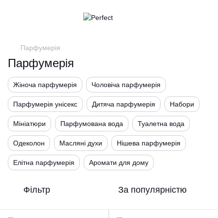
Парфумерія
Парфумерія
Жіноча парфумерія
Чоловіча парфумерія
Парфумерія унісекс
Дитяча парфумерія
Набори
Мініатюри
Парфумована вода
Туалетна вода
Одеколон
Масляні духи
Нішева парфумерія
Елітна парфумерія
Аромати для дому
Фільтр
За популярністю