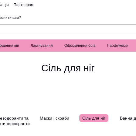
мація
Партнерам
вонити вам?
ощення вій
Ламінування
Оформлення брів
Парфумерія
Сіль для ніг
езодоранти та
Маски і скраби
Сіль для ніг
Ванна д
нтиперспіранти