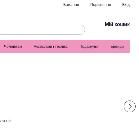
Порівняння
Бажання
Вхід
Мій кошик
Чоловікам
Аксесуари і техніка
Подарунки
Бренди
ля ніг