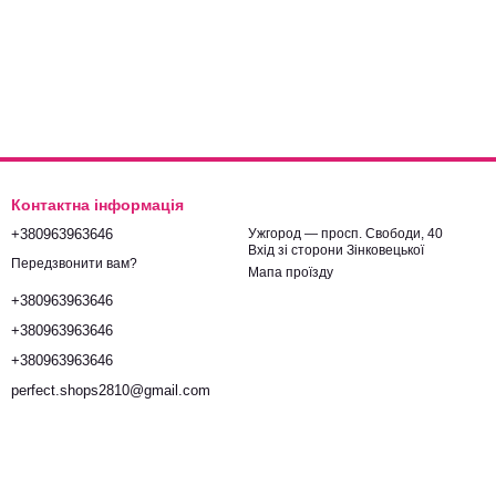
Контактна інформація
+380963963646
Ужгород — просп. Свободи, 40
Вхід зі сторони Зінковецької
Передзвонити вам?
Мапа проїзду
+380963963646
+380963963646
+380963963646
perfect.shops2810@gmail.com