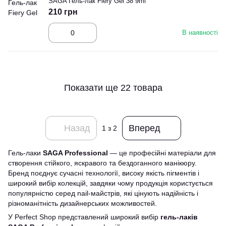
SAGA Гель-лак Fiery Gel 38 9ml
210 грн
В наявності
Показати ще 22 товара
Назад
Вперед
1
з 2
Гель-лаки
SAGA Professional
— це професійні матеріали для
створення стійкого, яскравого та бездоганного манікюру.
Бренд поєднує сучасні технології, високу якість пігментів і
широкий вибір колекцій, завдяки чому продукція користується
популярністю серед nail-майстрів, які цінують надійність і
різноманітність дизайнерських можливостей.
У Perfect Shop представлений широкий вибір
гель-лаків