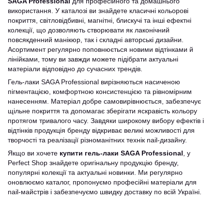
SAGA Professional
для професійного та домашнього
використання. У каталозі ви знайдете класичні кольорові
покриття, світловідбивні, магнітні, блискучі та інші ефектні
колекції, що дозволяють створювати як лаконічний
повсякденний манікюр, так і складні авторські дизайни.
Асортимент регулярно поповнюється новими відтінками й
лінійками, тому ви завжди можете підібрати актуальні
матеріали відповідно до сучасних трендів.
Гель-лаки SAGA Professional вирізняються насиченою
пігментацією, комфортною консистенцією та рівномірним
нанесенням. Матеріал добре самовирівнюється, забезпечує
щільне покриття та допомагає зберігати яскравість кольору
протягом тривалого часу. Завдяки широкому вибору ефектів і
відтінків продукція бренду відкриває великі можливості для
творчості та реалізації різноманітних технік nail-дизайну.
Якщо ви хочете
купити гель-лаки SAGA Professional
, у
Perfect Shop знайдете оригінальну продукцію бренду,
популярні колекції та актуальні новинки. Ми регулярно
оновлюємо каталог, пропонуємо професійні матеріали для
nail-майстрів і забезпечуємо швидку доставку по всій Україні.