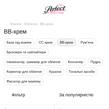
Макіяж
Обличчя
BB-крем
BB-крем
База під макіяж
СС-крем
BB-крем
Рум'яна
Бронзери та хайлайтери
Ілюмінатор, шиммер для обличчя
Консилер
Пудра
Коректор для обличчя
Кушони
Тональні засоби
Фіксатор для макіяжу
Фільтр
За популярністю