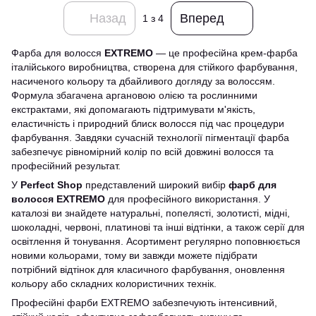
Назад
Вперед
1
з 4
Фарба для волосся
EXTREMO
— це професійна крем-фарба
італійського виробництва, створена для стійкого фарбування,
насиченого кольору та дбайливого догляду за волоссям.
Формула збагачена аргановою олією та рослинними
екстрактами, які допомагають підтримувати м'якість,
еластичність і природний блиск волосся під час процедури
фарбування. Завдяки сучасній технології пігментації фарба
забезпечує рівномірний колір по всій довжині волосся та
професійний результат.
У
Perfect Shop
представлений широкий вибір
фарб для
волосся EXTREMO
для професійного використання. У
каталозі ви знайдете натуральні, попелясті, золотисті, мідні,
шоколадні, червоні, платинові та інші відтінки, а також серії для
освітлення й тонування. Асортимент регулярно поповнюється
новими кольорами, тому ви завжди можете підібрати
потрібний відтінок для класичного фарбування, оновлення
кольору або складних колористичних технік.
Професійні фарби EXTREMO забезпечують інтенсивний,