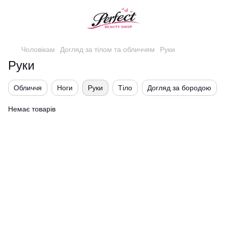
Чоловікам
Догляд за тілом та обличчям
Руки
Руки
Обличчя
Ноги
Руки
Тіло
Догляд за бородою
Немає товарів