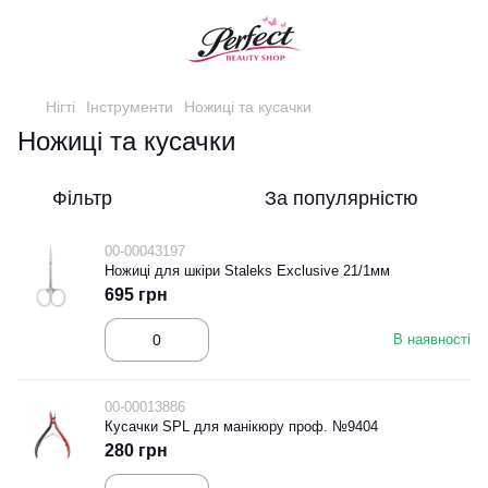
Нігті
Інструменти
Ножиці та кусачки
Ножиці та кусачки
Фільтр
За популярністю
00-00043197
Ножиці для шкіри Staleks Exclusive 21/1мм
695 грн
В наявності
00-00013886
Кусачки SPL для манікюру проф. №9404
280 грн