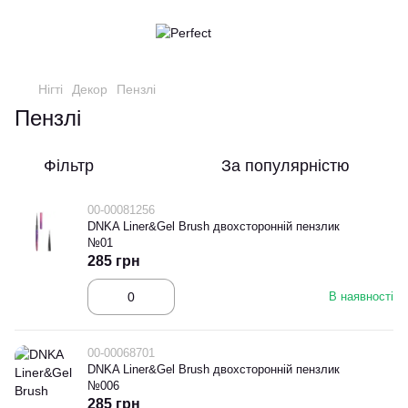
Нігті
Декор
Пензлі
Пензлі
Фільтр
За популярністю
00-00081256
DNKA Liner&Gel Brush двохсторонній пензлик
№01
285 грн
В наявності
00-00068701
DNKA Liner&Gel Brush двохсторонній пензлик
№006
285 грн