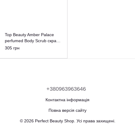
Top Beauty Amber Palace
perfumed Body Scrub скраб
для тіла 250мл.
305 грн
+380963963646
Контактна інформація
Повна версія сайту
© 2026 Perfect Beauty Shop. Усі права захищені.