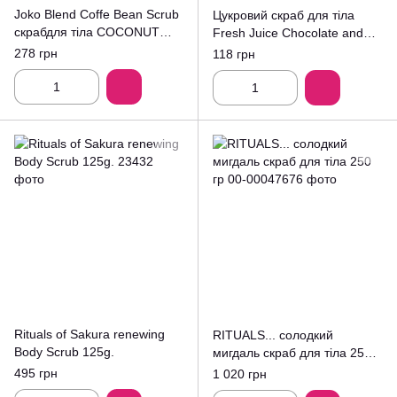
Joko Blend Coffe Bean Scrub
Цукровий скраб для тіла
скрабдля тіла COCONUT
Fresh Juice Chocolate and
200ml.
Marzipan 225 мл.
278 грн
118 грн
Rituals of Sakura renewing
RITUALS... солодкий
Body Scrub 125g.
мигдаль скраб для тіла 250
гр
495 грн
1 020 грн