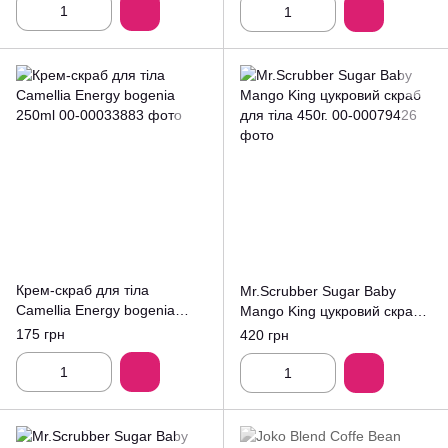
Крем-скраб для тіла
Mr.Scrubber Sugar Baby
Camellia Energy bogenia
Mango King цукровий скраб
250ml
для тіла 450г.
175 грн
420 грн