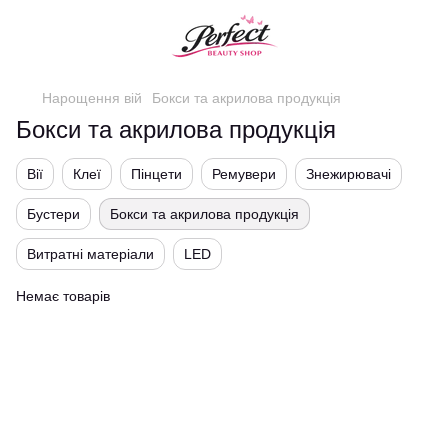
Нарощення вій
Бокси та акрилова продукція
Бокси та акрилова продукція
Вії
Клеї
Пінцети
Ремувери
Знежирювачі
Бустери
Бокси та акрилова продукція
Витратні матеріали
LED
Немає товарів