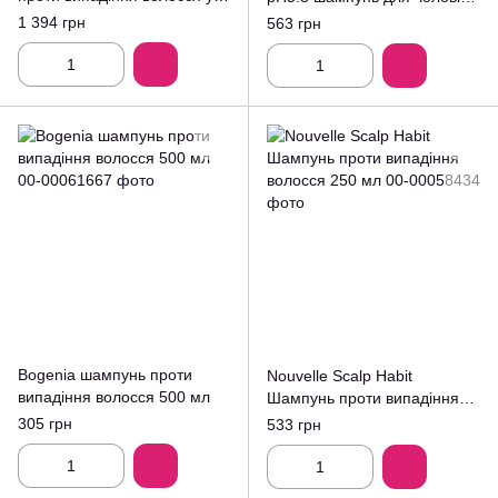
чоловіків 1000ml
250мл.
1 394 грн
563 грн
Bogenia шампунь проти
Nouvelle Scalp Habit
випадіння волосся 500 мл
Шампунь проти випадіння
волосся 250 мл
305 грн
533 грн