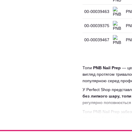
00-00039463
PNB
00-00039375
PNB
00-00039467
PNB
Топи
PNB Nail Prep
— це 
вигляд протягом тривалог
популярною серед профес
У Perfect Shop представ
без липкого шару, топи
регулярно поповнюється 
Топи PNB Nail Prep забез
покриттю бажаний фініш. 
салонного, так і для дом