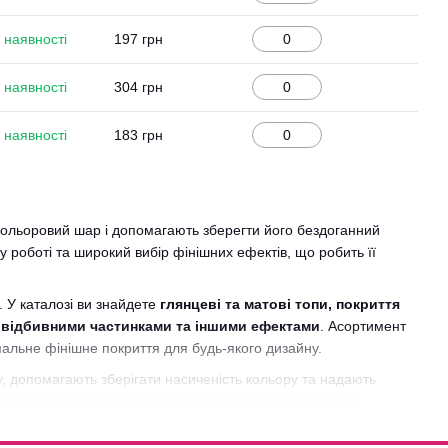
 наявності
197 грн
 наявності
304 грн
 наявності
183 грн
кольоровий шар і допомагають зберегти його бездоганний
у роботі та широкий вибір фінішних ефектів, що робить її
. У каталозі ви знайдете
глянцеві та матові топи, покриття
тловідбивними частинками та іншими ефектами
. Асортимент
альне фінішне покриття для будь-якого дизайну.
ку, допомагають зберігати насиченість кольору та надають
 розподіляються по поверхні нігтя та підходять як для