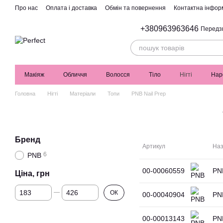
Перейти до основного контенту
Про нас
Оплата і доставка
Обмін та повернення
Контактна інфор
+380963963646
Передз
Макіяж
Обличчя
Волосся
Тіло
Нігті
Нар
Головна
Нігті
Матеріали
Топи
PNB Nail Prep
Бренд
Артикул
Наз
6
PNB
00-00060559
PN
Ціна, грн
Від Ціна, грн
До Ціна, грн
ОК
00-00040904
PN
00-00013143
PN