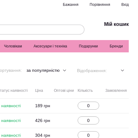
Порівняння
Бажання
Вхід
Мій кошик
Чоловікам
Аксесуари і техніка
Подарунки
Бренди
ортування:
за популярністю
Відображення:
татус наявності
Ціна
Оптові ціни
Кількість
Замовлення
 наявності
189 грн
 наявності
426 грн
 наявності
304 грн