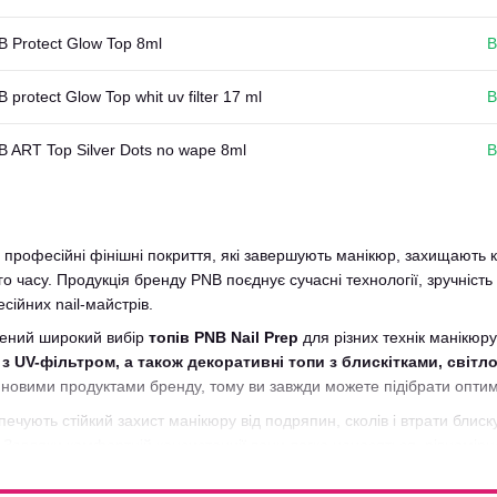
 Protect Glow Top 8ml
В
 protect Glow Top whit uv filter 17 ml
В
 ART Top Silver Dots no wape 8ml
В
професійні фінішні покриття, які завершують манікюр, захищають 
о часу. Продукція бренду PNB поєднує сучасні технології, зручність 
ійних nail-майстрів.
лений широкий вибір
топів PNB Nail Prep
для різних технік манікюру
 з UV-фільтром, а також декоративні топи з блискітками, сві
новими продуктами бренду, тому ви завжди можете підібрати оптим
печують стійкий захист манікюру від подряпин, сколів і втрати блис
Завдяки комфортній консистенції вони легко наносяться, рівномірно
ашнього використання.