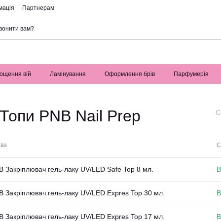
мація
Партнерам
вонити вам?
ощення вій
Ламінування
Оформлення брів
Парфумерія
Топи PNB Nail Prep
С
ва
С
B Закріплювач гель-лаку UV/LED Safe Top 8 мл.
В
B Закріплювач гель-лаку UV/LED Expres Top 30 мл.
В
B Закріплювач гель-лаку UV/LED Expres Top 17 мл.
В