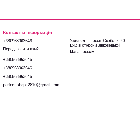
Контактна інформація
+380963963646
Ужгород — просп. Свободи, 40
Вхід зі сторони Зінковецької
Передзвонити вам?
Мапа проїзду
+380963963646
+380963963646
+380963963646
perfect.shops2810@gmail.com