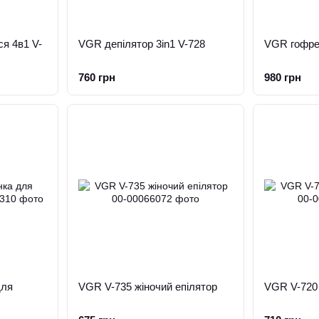
я 4в1 V-
VGR депілятор 3in1 V-728
VGR гофре
760 грн
980 грн
для
VGR V-735 жіночий епілятор
VGR V-720 