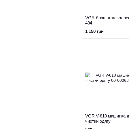
VGR браш для волосс
484
1 150 грн
VGR V-810 машинка 
чистки одягу