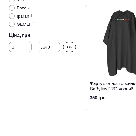
1
Enzo
1
Iparah
1
GEMEI
Ціна, грн
Від Ціна, грн
До Ціна, грн
ОК
Фартух односторонні
BaBylissPRO чорний
350 грн