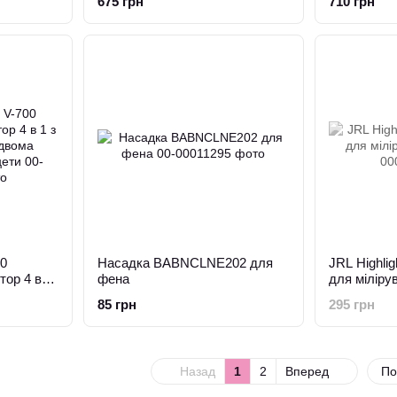
675 грн
710 грн
00
Насадка BABNCLNE202 для
JRL Highli
ор 4 в 1
фена
для мілір
двома
85 грн
295 грн
ети
Назад
1
2
Вперед
По