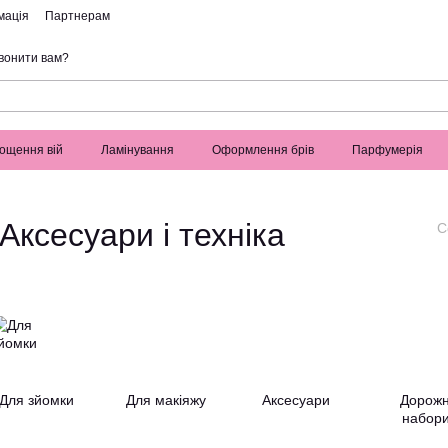
мація
Партнерам
вонити вам?
ощення вій
Ламінування
Оформлення брів
Парфумерія
Аксесуари і техніка
С
Для зйомки
Для макіяжу
Аксесуари
Дорожн
набор