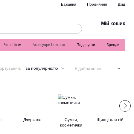
Порівняння
Бажання
Вхід
Мій кошик
Чоловікам
Аксесуари і техніка
Подарунки
Бренди
ортування:
за популярністю
Відображення:
і
Дзеркала
Сумки,
Щипці для вій
и
косметички