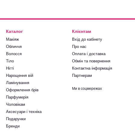
Каталог
Клієнтам
Макіяж
Вхід до кабінету
Обличчя
Про нас
Волосся
Оплата і доставка
Тіло
Обмін та повернення
Нігті
Контактна інформація
Нарощення вій
Партнерам
Ламінування
Ми в соцмережах
Оформлення брів
Парфумерія
Чоловікам
Аксесуари і техніка
Подарунки
Бренди