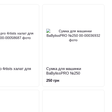
o 4rtists халат для
Сумка для машинки
BaBylissPRO №250
250 грн