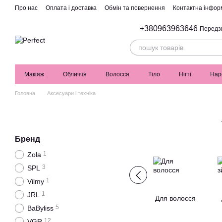
Перейти до основного контенту
Про нас
Оплата і доставка
Обмін та повернення
Контактна інфор
+380963963646
Передз
Макіяж
Обличчя
Волосся
Тіло
Нігті
Нар
Головна
Аксесуари і техніка
Бренд
1
Zola
3
SPL
1
Vilmy
1
JRL
Для волосся
5
BaByliss
12
VGR