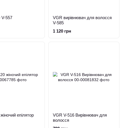
 V-557
VGR вирівнювач для волосся
V-585
1 120 грн
жіночий епілятор
VGR V-516 Вирівнювач для
волосся