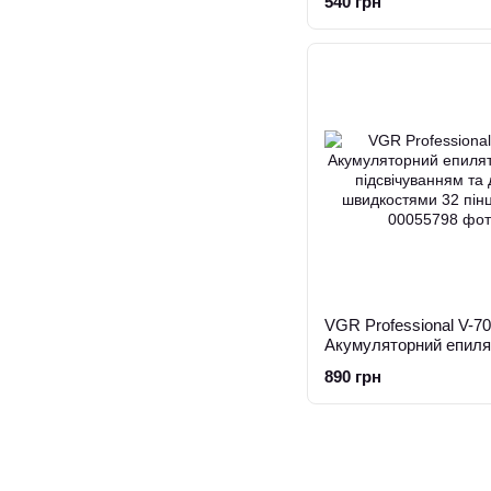
540 грн
VGR Professional V-7
Акумуляторний епилят
з підсвічуванням та 
890 грн
швидкостями 32 пінц