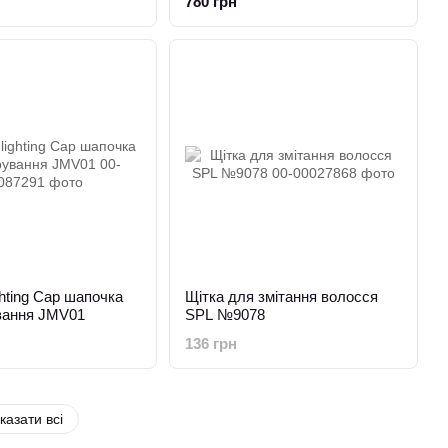
780 грн
ghting Cap шапочка
Щітка для змітання волосся
ування JMV01
SPL №9078
136 грн
казати всі