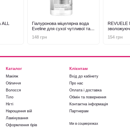
 ALL
Гіалуронова міцелярна вода
REVUELE М
Eveline для сухої чутливої та
зволожуюч
проблемної шкіри 400мл
148 грн
154 грн
Каталог
Клієнтам
Макіяж
Вхід до кабінету
Обличчя
Про нас
Волосся
Оплата і доставка
Тіло
Обмін та повернення
Нігті
Контактна інформація
Нарощення вій
Партнерам
Ламінування
Ми в соцмережах
Оформлення брів