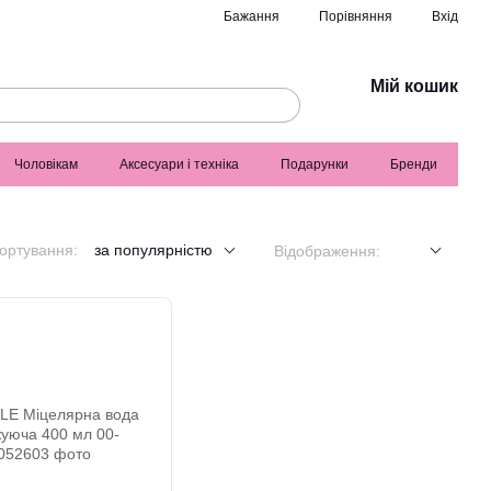
Порівняння
Бажання
Вхід
Мій кошик
Чоловікам
Аксесуари і техніка
Подарунки
Бренди
ортування:
за популярністю
Відображення: