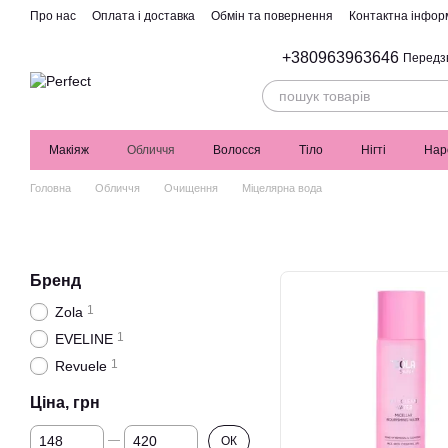
Перейти до основного контенту
Про нас
Оплата і доставка
Обмін та повернення
Контактна інфор
+380963963646
Передз
Макіяж
Обличчя
Волосся
Тіло
Нігті
Нар
Головна
Обличчя
Очищення
Міцелярна вода
Бренд
1
Zola
1
EVELINE
1
Revuele
Ціна, грн
Від Ціна, грн
До Ціна, грн
ОК