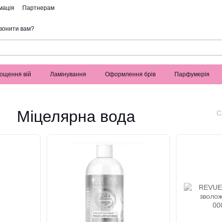
мація
Партнерам
вонити вам?
ощення вій
Ламінування
Оформлення брів
Парфумерія
Міцелярна вода
С