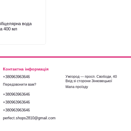
іцелярна вода
а 400 мл
Контактна інформація
+380963963646
Ужгород — просп. Свободи, 40
Вхід зі сторони Зінковецької
Передзвонити вам?
Мапа проїзду
+380963963646
+380963963646
+380963963646
perfect.shops2810@gmail.com