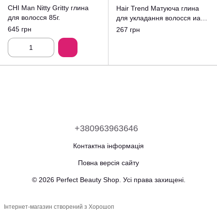
CHI Man Nitty Gritty глина
Hair Trend Матуюча глина
для волосся 85г.
для укладання волосся иа
бороди 80ml.
645 грн
267 грн
+380963963646
Контактна інформація
Повна версія сайту
© 2026 Perfect Beauty Shop. Усі права захищені.
Інтернет-магазин створений з Хорошоп