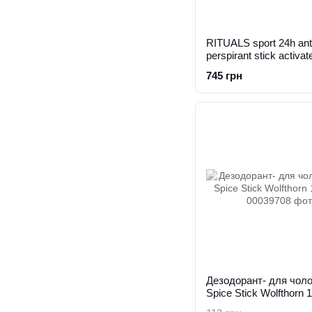
RITUALS sport 24h ant
perspirant stick activat
charcoal 200ml
745 грн
Дезодорант- для чолов
Spice Stick Wolfthorn 1