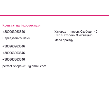
Контактна інформація
+380963963646
Ужгород — просп. Свободи, 40
Вхід зі сторони Зінковецької
Передзвонити вам?
Мапа проїзду
+380963963646
+380963963646
+380963963646
perfect.shops2810@gmail.com