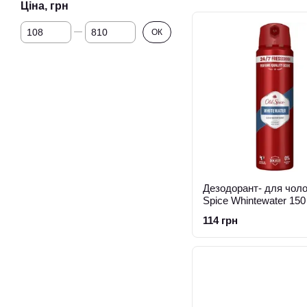
Ціна, грн
Від Ціна, грн
До Ціна, грн
ОК
Дезодорант- для чолов
Spice Whintewater 150
114 грн