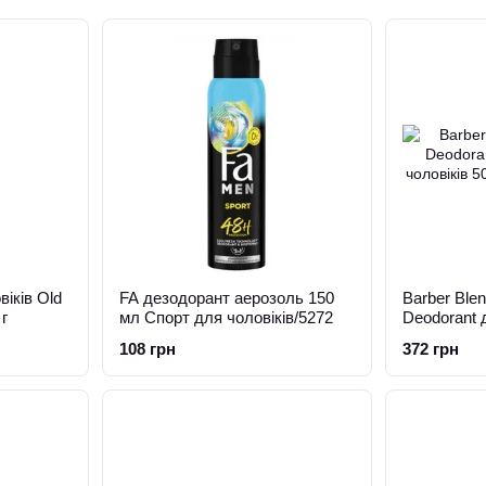
іків Old
FA дезодорант аерозоль 150
Barber Bl
 г
мл Спорт для чоловіків/5272
Deodorant 
чоловіків 50
108 грн
372 грн