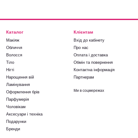
Каталог
Клієнтам
Макіяж
Вхід до кабінету
Обличчя
Про нас
Волосся
Оплата і доставка
Тіло
Обмін та повернення
Нігті
Контактна інформація
Нарощення вій
Партнерам
Ламінування
Ми в соцмережах
Оформлення брів
Парфумерія
Чоловікам
Аксесуари і техніка
Подарунки
Бренди