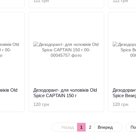
112 грн
112 грн
іків Old
Дезодорант- для чоловіків Old
Дезодорант
Spice CAPTAIN 150 г
Spice Bearg
120 грн
120 грн
Назад
1
2
Вперед
По