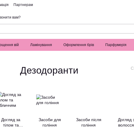
мація
Партнерам
вонити вам?
ощення вій
Ламінування
Оформлення брів
Парфумерія
Дезодоранти
С
Догляд за
Засоби для
Засоби після
Догляд 
тілом та
гоління
гоління
волосс
обличчям