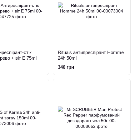
иреспірант-стік
Rituals антипреспірант Homme
рево + віт Е 75ml
24h 50ml
340 грн