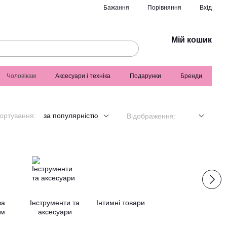
Порівняння
Бажання
Вхід
Мій кошик
Чоловікам
Аксесуари і техніка
Подарунки
Бренди
ортування:
за популярністю
Відображення:
за
Інструменти та
Інтимні товари
ям
аксесуари