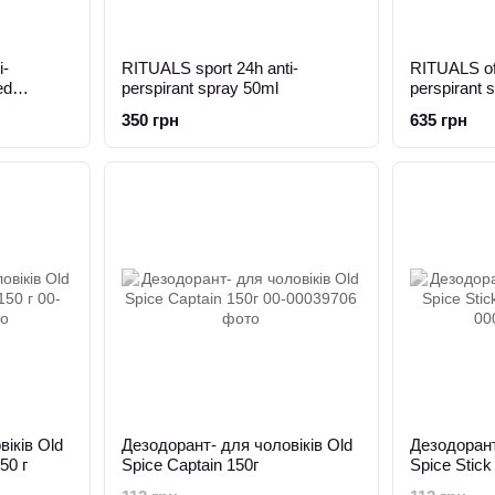
i-
RITUALS sport 24h anti-
RITUALS of
ed
perspirant spray 50ml
perspirant 
350 грн
635 грн
іків Old
Дезодорант- для чоловіків Old
Дезодорант
50 г
Spice Captain 150г
Spice Stick