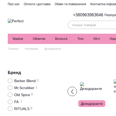
Перейти до основного контенту
Про нас
Оплата і доставка
Обмін та повернення
Контактна інфор
+380963963646
Передз
Макіяж
Обличчя
Волосся
Тіло
Нігті
Нар
Головна
Чоловікам
Дезодоранти
Бренд
2
Barber Blend
1
Mr.Scrubber
8
Old Spice
1
FA
Дезодоранти
9
RITUALS