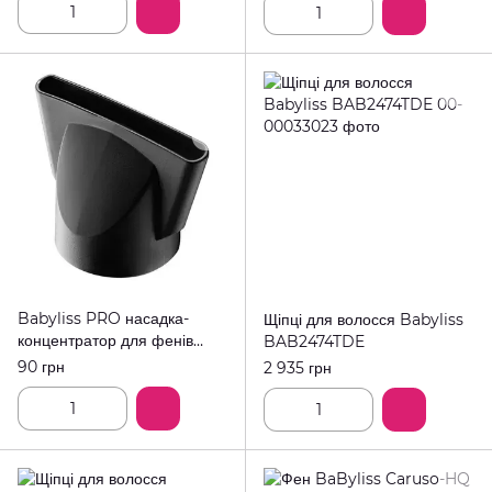
Babyliss PRO насадка-
Щіпці для волосся Babyliss
концентратор для фенів
BAB2474TDE
BABBCLNE101 (6*75mm)
90 грн
2 935 грн