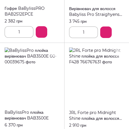
Гофре BaBylissPRO
Вирівнювач для волосся
BAB2512EPCE
Babyliss Pro Straighyens
Curls BP20235
2 382 грн
3 745 грн
BaBylissPro плойка
JRL Forte pro Midnight
вирівнювач BAB3500E
Shine плойка для волосся
F428
6 370 грн
2 910 грн