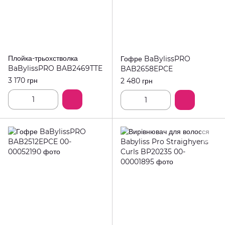
Плойка-трьохстволка
Гофре BaBylissPRO
BaBylissPRO BAB2469TTE
BAB2658EPCE
3 170 грн
2 480 грн