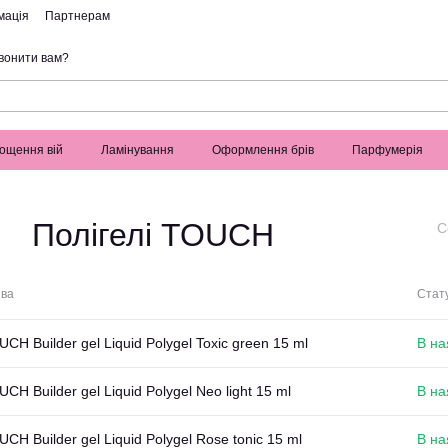
мація
Партнерам
вонити вам?
ощення вій
Ламінування
Оформлення брів
Парфумерія
Полігелі TOUCH
С
ва
Стату
CH Builder gel Liquid Polygel Toxic green 15 ml
В на
CH Builder gel Liquid Polygel Neo light 15 ml
В на
CH Builder gel Liquid Polygel Rose tonic 15 ml
В на