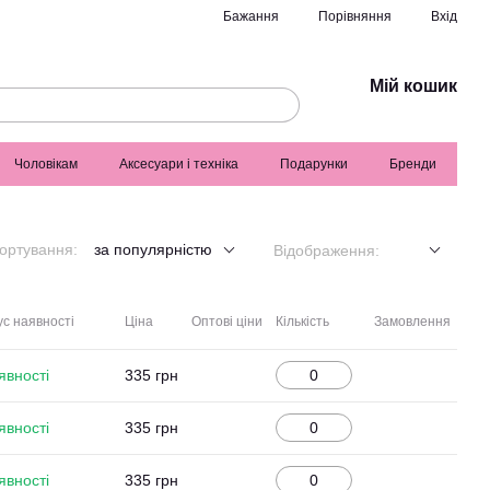
Порівняння
Бажання
Вхід
Мій кошик
Чоловікам
Аксесуари і техніка
Подарунки
Бренди
ортування:
за популярністю
Відображення:
с наявності
Ціна
Оптові ціни
Кількість
Замовлення
явності
335 грн
явності
335 грн
явності
335 грн