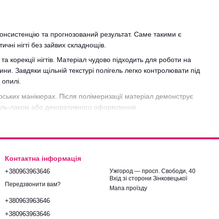
 консистенцію та прогнозований результат. Саме такими є
чні нігті без зайвих складнощів.
 корекції нігтів. Матеріал чудово підходить для роботи на
и. Завдяки щільній текстурі полігель легко контролювати під
 опилі.
ерських манікюрах. Після полімеризації матеріал демонструє
гель-лаком або декоративного оформлення.
асортимент і швидку доставку по всій Україні. Ми регулярно
еревірені матеріали для щоденної роботи.
Контактна інформація
+380963963646
Ужгород — просп. Свободи, 40
Вхід зі сторони Зінковецької
Передзвонити вам?
Мапа проїзду
+380963963646
+380963963646