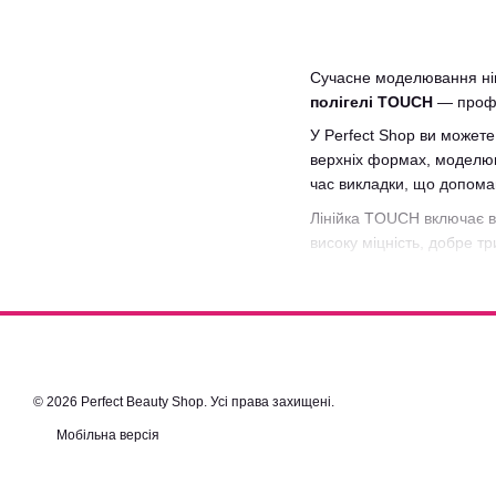
Сучасне моделювання нігт
полігелі TOUCH
— профес
У Perfect Shop ви можете
верхніх формах, моделюва
час викладки, що допомаг
Лінійка TOUCH включає ві
високу міцність, добре 
Замовляючи полігелі TOUC
оновлюємо каталог, щоб 
© 2026 Perfect Beauty Shop. Усі права захищені.
Мобільна версія