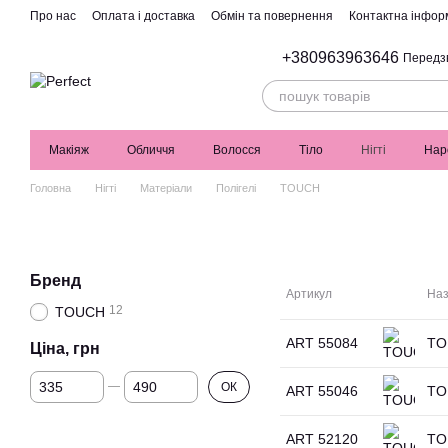
Перейти до основного контенту
Про нас
Оплата і доставка
Обмін та повернення
Контактна інфор
+380963963646
Передз
Макіяж
Обличчя
Волосся
Тіло
Нігті
Нар
Головна
Нігті
Матеріали
Полігелі
TOUCH
Бренд
Артикул
Наз
12
TOUCH
ART 55084
TOU
Ціна, грн
Від Ціна, грн
До Ціна, грн
ОК
ART 55046
TOU
ART 52120
TOU