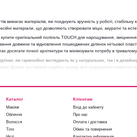
ів вимагає матеріалів, які поєднують зручність у роботі, стабільну
ійні матеріали, що дозволяють створювати міцні, акуратні та естети
 купити оригінальний полігель TOUCH для нарощування, зміцнення та
ння довжини та відновлення пошкоджених ділянок нігтьової пластин
ає досягати точної архітектури та мінімізувати потребу в тривалому
дтінки, які гармонійно виглядають як у натуральних, так і в дизайн
тримає форму та створює надійну основу для подальшого покриття 
H у Perfect Shop, ви отримуєте оригінальну продукцію, актуальний 
професійні майстри та любителі якісного манікюру могли обирати п
Каталог
Клієнтам
Макіяж
Вхід до кабінету
Обличчя
Про нас
Волосся
Оплата і доставка
Тіло
Обмін та повернення
Нігті
Контактна інформація