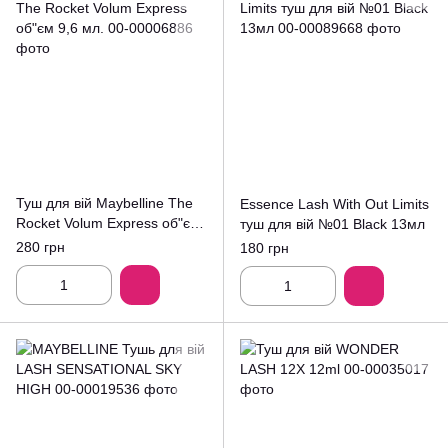
Туш для вій Maybelline The
Essence Lash With Out Limits
Rocket Volum Express об"єм
туш для вій №01 Black 13мл
9,6 мл.
280 грн
180 грн