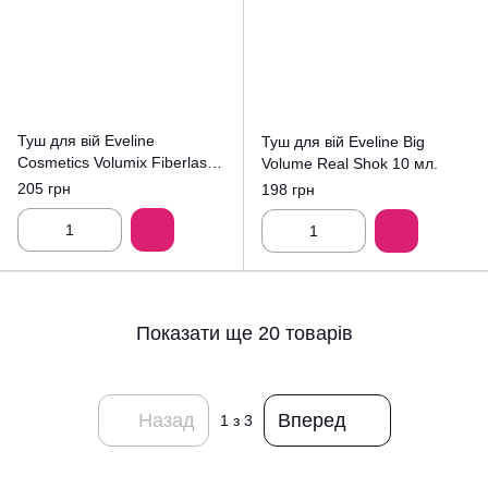
Туш для вій Eveline
Туш для вій Eveline Big
Cosmetics Volumix Fiberlast
Volume Real Shok 10 мл.
Curl Up Mascara
205 грн
198 грн
Показати ще 20 товарів
Назад
Вперед
1
з 3