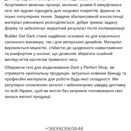
Асортимент включає прозорі, молочні, рожеві й камуфлюючі
гелі, які чудово підходять для нюдових покриттів, френча та
інших популярних технік. Завдяки збалансованій консистенції
матеріал рівномірно розподіляється, добре тримає задану
форму та забезпечує акуратний результат після полімеризації.
Builder Gel Dark стане надійною основою як для класичного
салонного манікюру, так і для авторських дизайнів. Матеріал
вирізняється міцністю, стійкістю до щоденного навантаження
та комфортом у носінні, що дозволяє зберігати охайний
вигляд нігтів протягом тривалого часу.
Обираючи гелі для моделювання Dark у Perfect Shop, ви
отримуєте оригінальну продукцію, актуальні новинки бренду та
професійні матеріали для роботи будь-якої складності. Ми
регулярно оновлюємо каталог і забезпечуємо швидку доставку
по всій Україні, щоб ви могли без затримок поповнювати свої
запаси якісної продукції.
+380963963646