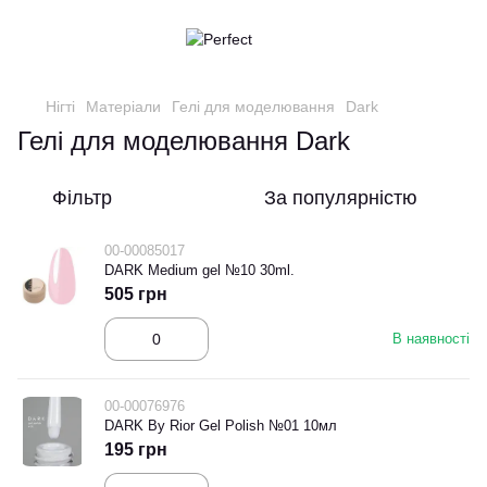
Нігті
Матеріали
Гелі для моделювання
Dark
Гелі для моделювання Dark
Фільтр
За популярністю
00-00085017
DARK Medium gel №10 30ml.
505 грн
В наявності
00-00076976
DARK By Rior Gel Polish №01 10мл
195 грн