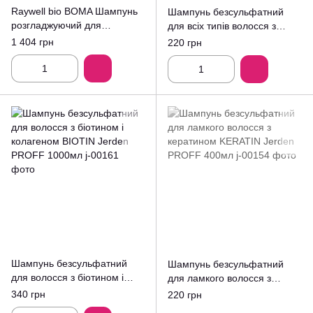
Raywell bio BOMA Шампунь
Шампунь безсульфатний
розгладжуючий для
для всіх типів волосся з
пористого волосся 1000ml
біотином і колагеном BIOTIN
1 404 грн
220 грн
Jerden PROFF 400мл
Шампунь безсульфатний
Шампунь безсульфатний
для волосся з біотином і
для ламкого волосся з
колагеном BIOTIN Jerden
кератином KERATIN Jerden
340 грн
220 грн
PROFF 1000мл
PROFF 400мл