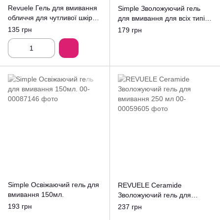
Revuele Гель для вмивання
Simple Зволожуючий гель
обличчя для чутливої шкіри
для вмивання для всіх типів
Олія чайного дерева 200мл
шкіри 150 мл
135 грн
179 грн
Simple Освіжаючий гель для
REVUELE Ceramide
вмивання 150мл.
Зволожуючий гель для
вмивання 250 мл
193 грн
237 грн