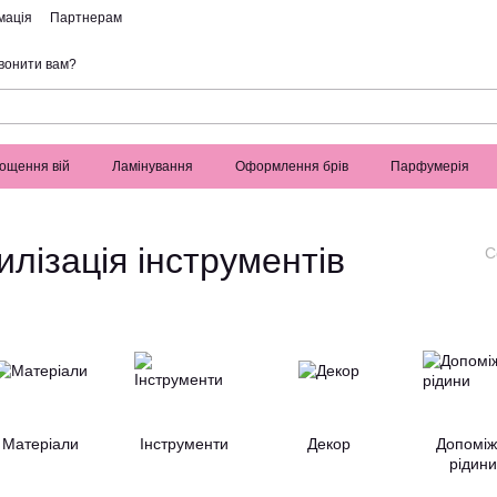
мація
Партнерам
вонити вам?
ощення вій
Ламінування
Оформлення брів
Парфумерія
лізація інструментів
С
Матеріали
Інструменти
Декор
Допоміж
рідини