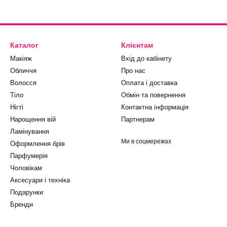
нтами. Вони допомагають майстрам організувати робочий процес, до
ування клієнтів.
овари для стерилізації інструментів
, у Perfect Shop знайдете як
безпечної роботи. Ми постійно поповнюємо каталог і забезпечуємо шв
Каталог
Клієнтам
я високих стандартів у сфері манікюру.
Макіяж
Вхід до кабінету
Обличчя
Про нас
Волосся
Оплата і доставка
Тіло
Обмін та повернення
Нігті
Контактна інформація
Нарощення вій
Партнерам
Ламінування
Ми в соцмережах
Оформлення брів
Парфумерія
Чоловікам
Аксесуари і техніка
Подарунки
Бренди