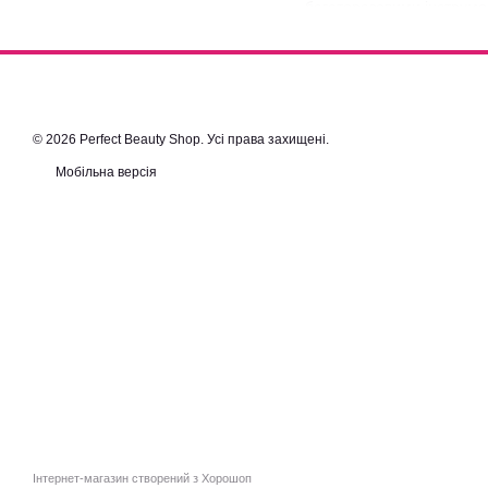
багаторазовими інструме
комфорт під час обслугов
Якщо ви хочете
купити т
рішення для організації 
необхідне для підтриманн
© 2026 Perfect Beauty Shop. Усі права захищені.
Мобільна версія
Інтернет-магазин створений з Хорошоп