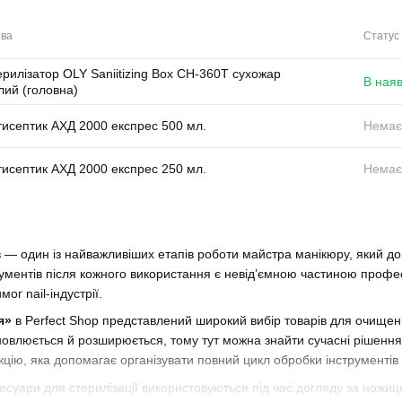
ва
Статус
рилізатор OLY Saniitizing Box CH-360T сухожар
В наяв
лий (головна)
тисептик АХД 2000 експрес 500 мл.
Немає 
тисептик АХД 2000 експрес 250 мл.
Немає 
в — один із найважливіших етапів роботи майстра манікюру, який доп
ментів після кожного використання є невід’ємною частиною професі
ог nail-індустрії.
я»
в Perfect Shop представлений широкий вибір товарів для очищення
влюється й розширюється, тому тут можна знайти сучасні рішення я
цію, яка допомагає організувати повний цикл обробки інструментів і
сесуари для стерилізації використовуються під час догляду за нож