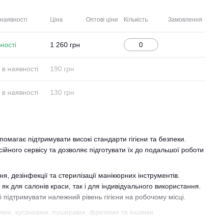
 наявності
Ціна
Оптові ціни
Кількість
Замовлення
ності
1 260 грн
в наявності
190 грн
в наявності
130 грн
омагає підтримувати високі стандарти гігієни та безпеки.
йного сервісу та дозволяє підготувати їх до подальшої роботи
, дезінфекції та стерилізації манікюрних інструментів.
к для салонів краси, так і для індивідуального використання.
 підтримувати належний рівень гігієни на робочому місці.
ицями, кусачками, пушерами, фрезами та іншими