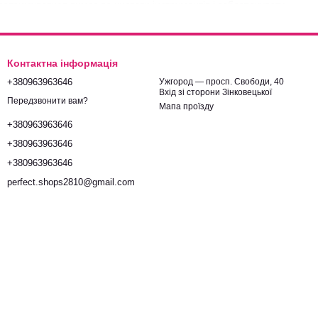
тримуватися вимог до чистоти інструментів і забезпечувати
існу професійну продукцію, актуальні новинки та перевірені
идку доставку по всій Україні, щоб у вас завжди було все
Контактна інформація
+380963963646
Ужгород — просп. Свободи, 40
Вхід зі сторони Зінковецької
Передзвонити вам?
Мапа проїзду
+380963963646
+380963963646
+380963963646
perfect.shops2810@gmail.com