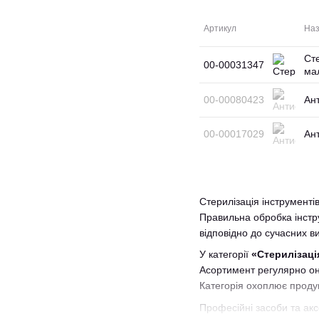
Артикул
Наз
Сте
00-00031347
ма
00-00080423
Ан
00-00017029
Ан
Стерилізація інструменті
Правильна обробка інстру
відповідно до сучасних вим
У категорії
«Стерилізаці
Асортимент регулярно оно
Категорія охоплює продук
Професійні засоби та ак