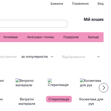
Порівняння
Бажання
Вхід
Мій кошик
Чоловікам
Аксесуари і техніка
Подарунки
Бренди
ортування:
за популярністю
Відображення:
ні
Витратні
Стерилізація
Косметика для
матеріали
рук