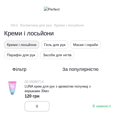
Нігті
Косметика для рук
Креми і лосьйони
Креми і лосьйони
Креми і лосьйони
Гель для рук
Маски і скраби
Парафін для рук
Засоби для нігтів
Фільтр
За популярністю
00-00080714
LUNA крем для рук з ароматом полуниці з
вершками 30мл
120 грн
В наявності