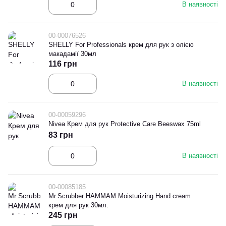
В наявності
00-00076526
SHELLY For Professionals крем для рук з олією
макадамії 30мл
116 грн
В наявності
00-00059296
Nivea Крем для рук Protective Care Beeswax 75ml
83 грн
В наявності
00-00085185
Mr.Scrubber HAMMAM Moisturizing Hand cream
крем для рук 30мл.
245 грн