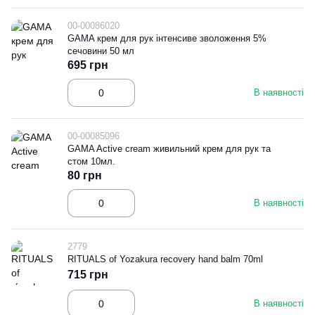
00-00086020
GAMA крем для рук інтенсиве зволоження 5%
сечовини 50 мл
695 грн
В наявності
00-00085096
GAMA Active cream живильний крем для рук та
стом 10мл.
80 грн
В наявності
2779
RITUALS of Yozakura recovery hand balm 70ml
715 грн
В наявності