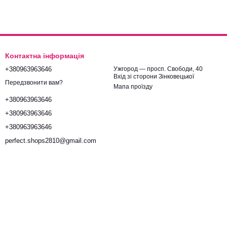
Контактна інформація
+380963963646
Ужгород — просп. Свободи, 40
Вхід зі сторони Зінковецької
Передзвонити вам?
Мапа проїзду
+380963963646
+380963963646
+380963963646
perfect.shops2810@gmail.com