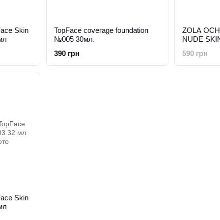
ace Skin
TopFace coverage foundation
ZOLA ОС
мл
№005 30мл.
NUDE SKI
390 грн
590 грн
ace Skin
мл