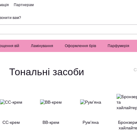
мація
Партнерам
вонити вам?
ощення вій
Ламінування
Оформлення брів
Парфумерія
Тональні засоби
С
СС-крем
BB-крем
Рум'яна
Бронзери
хайлайт