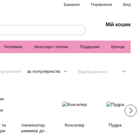
Порівняння
Бажання
Вхід
Мій кошик
Чоловікам
Аксесуари і техніка
Подарунки
Бренди
ортування:
за популярністю
Відображення:
 та
Ілюмінатор,
Консилер
Пудра
ери
шиммер для
обличчя