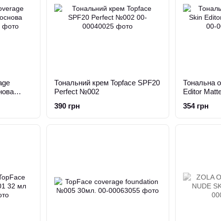
age
Тональний крем Topface SPF20
Тональна о
нова
Perfect №002
Editor Mat
390 грн
354 грн