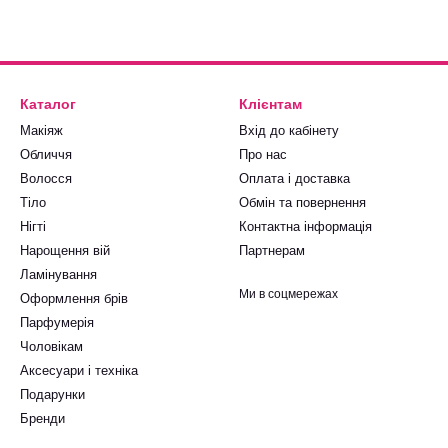
Каталог
Клієнтам
Макіяж
Вхід до кабінету
Обличчя
Про нас
Волосся
Оплата і доставка
Тіло
Обмін та повернення
Нігті
Контактна інформація
Нарощення вій
Партнерам
Ламінування
Ми в соцмережах
Оформлення брів
Парфумерія
Чоловікам
Аксесуари і техніка
Подарунки
Бренди