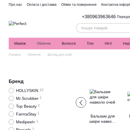
Перейти до основного контенту
Про нас
Оплата і доставка
Обмін та повернення
Контактна інфор
+380963963646
Передз
Макіяж
Обличчя
Волосся
Тіло
Нігті
Нар
Головна
Обличчя
Догляд для очей
Бренд
10
HOLLYSKIN
1
Mr.Scrubber
2
Top Beauty
1
FarmaStay
Бальзам для
шкіри навколо
1
Medipeel+
очей
1
Revuele