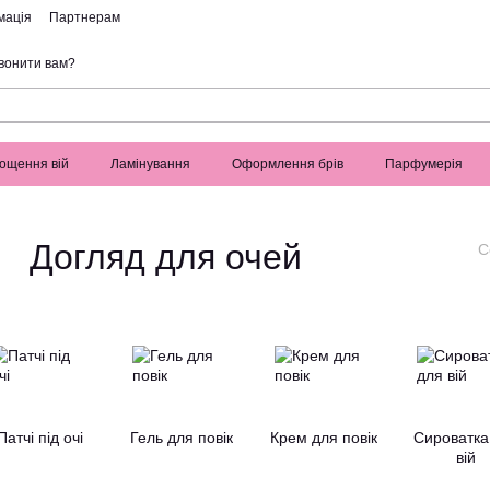
мація
Партнерам
вонити вам?
ощення вій
Ламінування
Оформлення брів
Парфумерія
Догляд для очей
С
Патчі під очі
Гель для повік
Крем для повік
Сироватка
вій