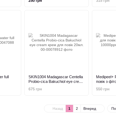
250 грн
315 грн
r full
SKIN1004 Madagascar Centella
Medipeel+ 
Probio-cica Bakuchiol eye cream
повік з фі
крем для повік 20мл.
10000ppm 
675 грн
550 грн
Назад
1
2
Вперед
По