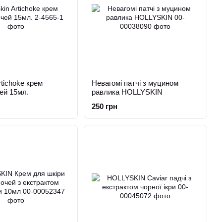
rtichoke крем
Невагомі патчі з муцином
ей 15мл.
равлика HOLLYSKIN
250 грн