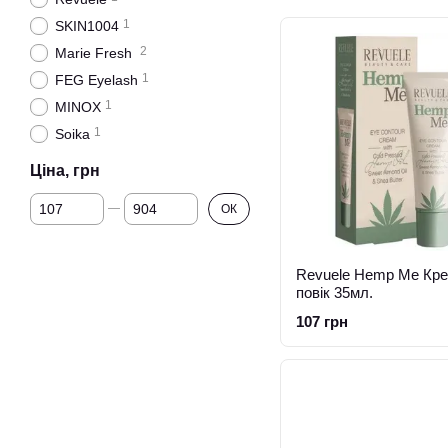
1
SKIN1004
2
Marie Fresh
1
FEG Eyelash
1
MINOX
1
Soika
Ціна, грн
Від Ціна, грн
До Ціна, грн
ОК
Revuele Hemp Me Кре
повік 35мл.
107 грн