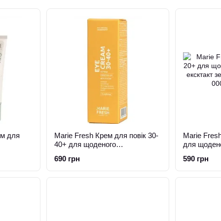
м для
Marie Fresh Крем для повік 30-
Marie Fres
40+ для щоденого
для щоден
використання 12мл
ексктакт з
690 грн
590 грн