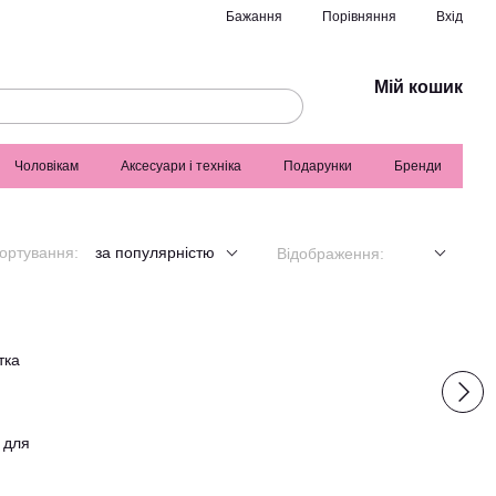
Порівняння
Бажання
Вхід
Мій кошик
Чоловікам
Аксесуари і техніка
Подарунки
Бренди
ортування:
за популярністю
Відображення:
 для