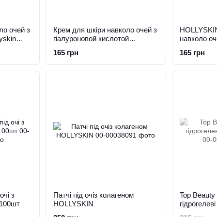
ло очей з
Крем для шкіри навколо очей з
HOLLYSKIN
yskin
гіалуроновой кислотой
навколо оч
Hollyskin 10ml
чорної ікр
165 грн
165 грн
очі з
Патчі під очіз колагеном
Top Beauty
 100шт
HOLLYSKIN
гідрогелеві