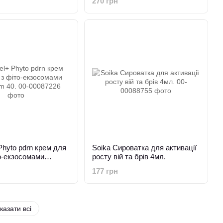
270 грн
Phyto pdrn крем для
Soika Сироватка для активації
то-екзосомами
росту вій та брів 4мл.
40.
177 грн
казати всі