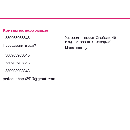
Контактна інформація
+380963963646
Ужгород — просп. Свободи, 40
Вхід зі сторони Зінковецької
Передзвонити вам?
Мапа проїзду
+380963963646
+380963963646
+380963963646
perfect.shops2810@gmail.com