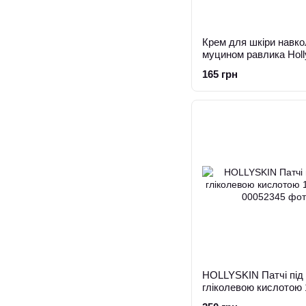
Крем для шкіри навко
муцином равлика Holl
10ml
165 грн
HOLLYSKIN Патчі під 
гліколевою кислотою