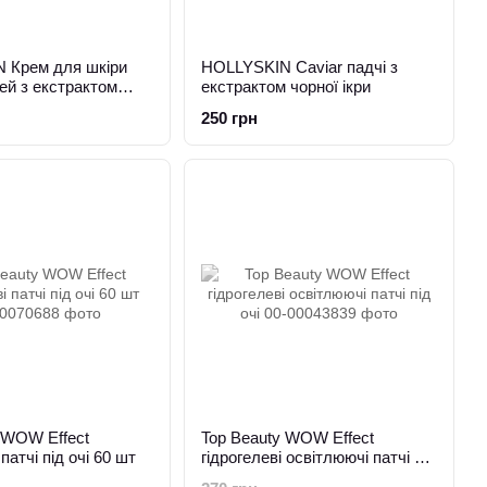
 Крем для шкіри
HOLLYSKIN Caviar падчі з
ей з екстрактом
екстрактом чорної ікри
и 10мл
250 грн
 WOW Effect
Top Beauty WOW Effect
 патчі під очі 60 шт
гідрогелеві освітлюючі патчі під
очі