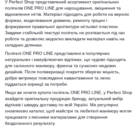
У Perfect Shop представлений асортимент оригінальних
полігелів ONE PRO LINE для нарощування, зміцнення та
відновлення нігтів. Матеріал підходить для роботи на верхніх
формах, моделювання довжини, ремонту тріщин і
формування правильної архітектури нігтьової пластини.
Завдяки стабільній текстурі полігель не розтікається під час
роботи та дозволяє акуратно викладати матеріал навіть на
складних ділянках.
Полігелі ONE PRO LINE представлені в популярних
натуральних і камуфлюючих відтінках, що чудово підходять
для салонного манікюру, френча та сучасних нюдових
дизайнів. Після полімеризації покриття зберігає міцність,
добре витримує повсякденні навантаження та легко
піддається корекції за потреби.
Якщо ви хочете купити полігель ONE PRO LINE, у Perfect Shop
знайдете оригінальну продукцію бренду, актуальний вибір
відтінків і швидку доставку по всій Україні. Ми регулярно
оновлюємо каталог, щоб майстри та любителі манікюру могли
працювати з якісними матеріалами для створення
бездоганного результату.