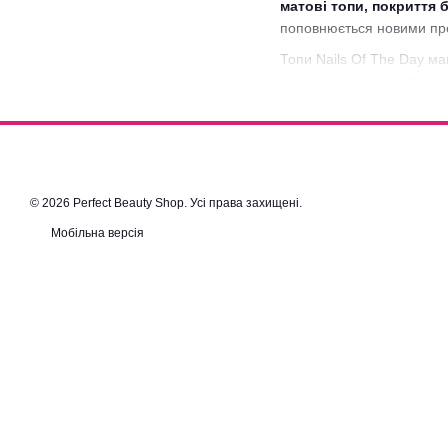
матові топи, покриття 
поповнюється новими про
Топи Nails Of The Day м
декоративне покриття ві
високій зносостійкості ф
щоденному навантаженні
Якщо ви хочете
купити т
регулярно оновлюємо асор
© 2026 Perfect Beauty Shop. Усі права захищені.
Мобільна версія