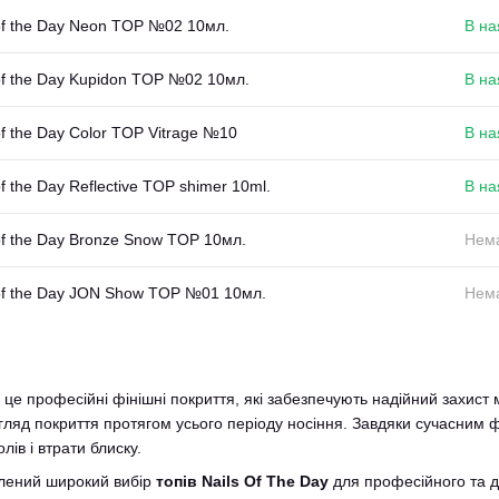
 of the Day Neon TOP №02 10мл.
В на
of the Day Kupidon TOP №02 10мл.
В на
of the Day Color TOP Vitrage №10
В на
of the Day Reflective TOP shimer 10ml.
В на
of the Day Bronze Snow TOP 10мл.
Нема
 of the Day JON Show TOP №01 10мл.
Нема
це професійні фінішні покриття, які забезпечують надійний захист
игляд покриття протягом усього періоду носіння. Завдяки сучасним
лів і втрати блиску.
лений широкий вибір
топів Nails Of The Day
для професійного та д