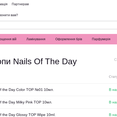
мація
Партнерам
вонити вам?
ощення вій
Ламінування
Оформлення брів
Парфумерія
опи Nails Of The Day
С
Стату
of the Day Color TOP №01 10мл.
В на
of the Day Milky Pink TOP 10мл.
В на
of the Day Glossy TOP Wipe 10ml.
В на