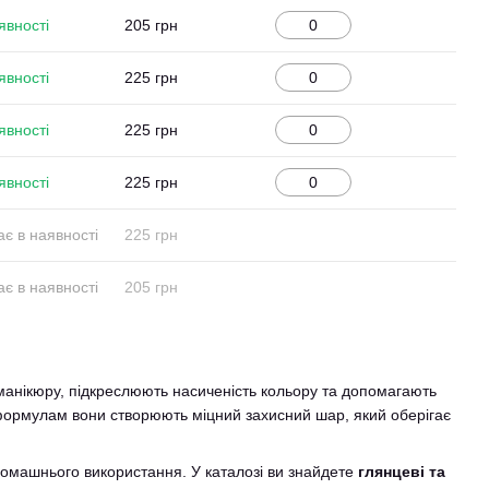
явності
205 грн
явності
225 грн
явності
225 грн
явності
225 грн
є в наявності
225 грн
є в наявності
205 грн
 манікюру, підкреслюють насиченість кольору та допомагають
 формулам вони створюють міцний захисний шар, який оберігає
омашнього використання. У каталозі ви знайдете
глянцеві та