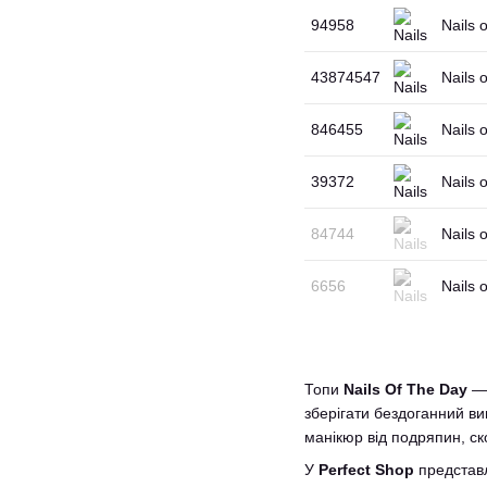
94958
Nails
43874547
Nails 
846455
Nails 
39372
Nails 
84744
Nails 
6656
Nails
Топи
Nails Of The Day
— 
зберігати бездоганний в
манікюр від подряпин, ско
У
Perfect Shop
представ