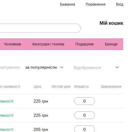
Порівняння
Бажання
Вхід
Мій кошик
Чоловікам
Аксесуари і техніка
Подарунки
Бренди
ортування:
за популярністю
Відображення:
с наявності
Ціна
Оптові ціни
Кількість
Замовлення
явності
225 грн
явності
225 грн
явності
205 грн