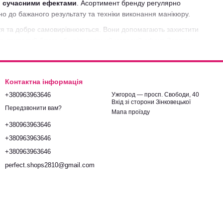
ми сучасними ефектами
. Асортимент бренду регулярно
о до бажаного результату та техніки виконання манікюру.
гтя та добре самовирівнюються. Вони допомагають захистити
ть тривалий блиск або рівномірний матовий ефект. Завдяки
дтримувати його охайний вигляд навіть при активному
ю бренду, популярні фінішні покриття та актуальні новинки. Ми
Контактна інформація
зпечуємо швидку доставку по всій Україні.
+380963963646
Ужгород — просп. Свободи, 40
Вхід зі сторони Зінковецької
Передзвонити вам?
Мапа проїзду
+380963963646
+380963963646
+380963963646
perfect.shops2810@gmail.com