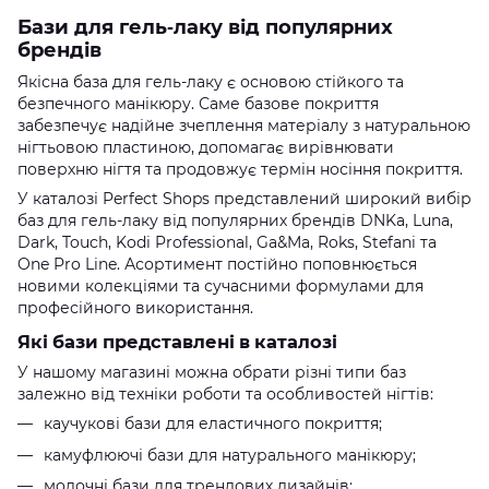
Бази для гель-лаку від популярних
брендів
Якісна база для гель-лаку є основою стійкого та
безпечного манікюру. Саме базове покриття
забезпечує надійне зчеплення матеріалу з натуральною
нігтьовою пластиною, допомагає вирівнювати
поверхню нігтя та продовжує термін носіння покриття.
У каталозі Perfect Shops представлений широкий вибір
баз для гель-лаку від популярних брендів DNKa, Luna,
Dark, Touch, Kodi Professional, Ga&Ma, Roks, Stefani та
One Pro Line. Асортимент постійно поповнюється
новими колекціями та сучасними формулами для
професійного використання.
Які бази представлені в каталозі
У нашому магазині можна обрати різні типи баз
залежно від техніки роботи та особливостей нігтів:
каучукові бази для еластичного покриття;
камуфлюючі бази для натурального манікюру;
молочні бази для трендових дизайнів;