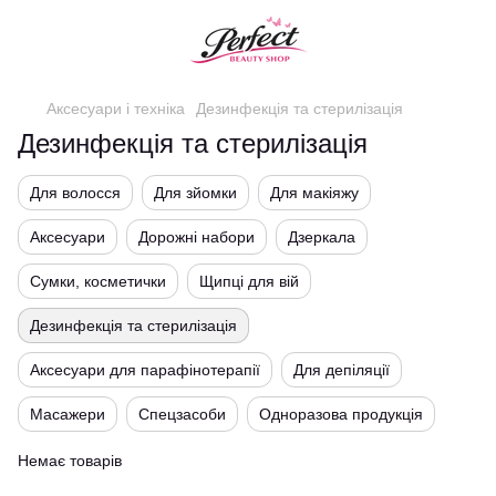
Аксесуари і техніка
Дезинфекція та стерилізація
Дезинфекція та стерилізація
Для волосся
Для зйомки
Для макіяжу
Аксесуари
Дорожні набори
Дзеркала
Сумки, косметички
Щипці для вій
Дезинфекція та стерилізація
Аксесуари для парафінотерапії
Для депіляції
Масажери
Спецзасоби
Одноразова продукція
Немає товарів