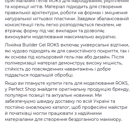
оригінальних гелів ROKS для нарощування, укріплення
та корекції нігтів. Матеріал підходить для створення
правильної архітектури, роботи на формах і зміцнення
натуральної нігтьової пластини. Завдяки збалансованій
консистенції гель легко розподіляється пензлем, не
втрачає форму під час викладки та дозволяє
виконувати моделювання максимально акуратно.
Лінійка Builder Gel ROKS включає універсальні відтінки,
які чудово підходять як для самостійного покриття, так і
як основа під кольоровий гель-лак або дизайн. Після
полімеризації матеріал демонструє високу міцність,
стійкість до повсякденних навантажень і добре
піддається подальшій обробці.
Якщо ви плануєте купити гель для моделювання ROKS,
у Perfect Shop знайдете оригінальну продукцію бренду,
популярні позиції та актуальні новинки. Ми
забезпечуємо швидку доставку по всій Україні та
постійно оновлюємо каталог, щоб професійні майстри
й початківці могли працювати з надійними
матеріалами для створення бездоганного манікюру.